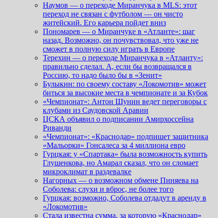
Наумов — о переходе Миранчука в MLS: этот
переход не связан с футболом — он чисто
житейский. Его карьера пойдет вниз
Пономарев — о Миранчуке в «Атланте»: шаг
назад. Возможно, он почувствовал, что уже не
сможет в полную силу играть в Европе
Терехин — о переходе Миранчука в «Атланту»:
правильно сделал. А, если бы возвращался в
Россию, то надо было бы в «Зенит»
Булыкин: по своему составу «Локомотив» может
биться за высокие места в чемпионате и за Кубок
«Чемпионат»: Антон Шунин ведет переговоры с
клубами из Саудовской Аравии
ЦСКА объявил о подписании Амирхоссейна
Риванди
«Чемпионат»: «Краснодар» подпишет защитника
«Мальорки» Гонсалеса за 4 миллиона евро
Гурцкая: у «Спартака» была возможность купить
Глушенкова, но Амарал сказал, что он сломает
микроклимат в раздевалке
Нагорных — о возможном обмене Пиняева на
Соболева: слухи и вброс, не более того
Гурцкая: возможно, Соболева отдадут в аренду в
«Локомотив»
Стала известна сумма, за которую «Краснодар»