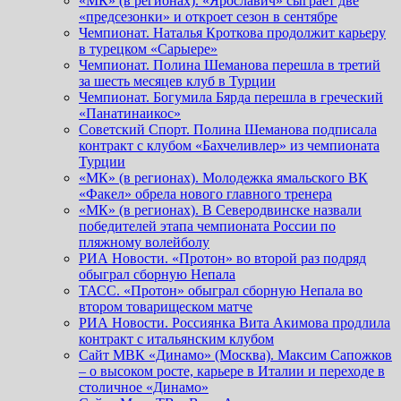
«МК» (в регионах). «Ярославич» сыграет две
«предсезонки» и откроет сезон в сентябре
Чемпионат. Наталья Кроткова продолжит карьеру
в турецком «Сарыере»
Чемпионат. Полина Шеманова перешла в третий
за шесть месяцев клуб в Турции
Чемпионат. Богумила Бярда перешла в греческий
«Панатинаикос»
Советский Спорт. Полина Шеманова подписала
контракт с клубом «Бахчеливлер» из чемпионата
Турции
«МК» (в регионах). Молодежка ямальского ВК
«Факел» обрела нового главного тренера
«МК» (в регионах). В Северодвинске назвали
победителей этапа чемпионата России по
пляжному волейболу
РИА Новости. «Протон» во второй раз подряд
обыграл сборную Непала
ТАСС. «Протон» обыграл сборную Непала во
втором товарищеском матче
РИА Новости. Россиянка Вита Акимова продлила
контракт с итальянским клубом
Сайт МВК «Динамо» (Москва). Максим Сапожков
– о высоком росте, карьере в Италии и переходе в
столичное «Динамо»