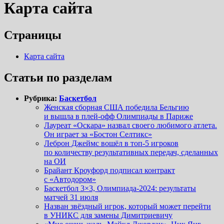
Карта сайта
Страницы
Карта сайта
Статьи по разделам
Рубрика:
Баскетбол
Женская сборная США победила Бельгию
и вышла в плей-офф Олимпиады в Париже
Лауреат «Оскара» назвал своего любимого атлета.
Он играет за «Бостон Селтикс»
Леброн Джеймс вошёл в топ-5 игроков
по количеству результативных передач, сделанных
на ОИ
Брайант Кроуфорд подписал контракт
с «Автодором»
Баскетбол 3×3, Олимпиада-2024: результаты
матчей 31 июля
Назван звёздный игрок, который может перейти
в УНИКС для замены Димитриевичу