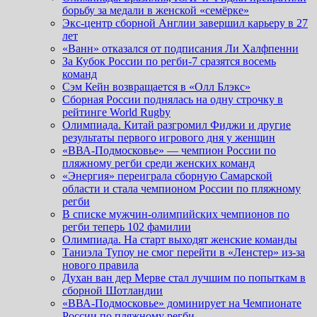
борьбу за медали в женской «семёрке»
Экс-центр сборной Англии завершил карьеру в 27
лет
«Ванн» отказался от подписания Ли Халфпенни
За Кубок России по регби-7 сразятся восемь
команд
Сэм Кейн возвращается в «Олл Блэкс»
Сборная России поднялась на одну строчку в
рейтинге World Rugby
Олимпиада. Китай разгромил Фиджи и другие
результаты первого игрового дня у женщин
«ВВА-Подмосковье» — чемпион России по
пляжному регби среди женских команд
«Энергия» переиграла сборную Самарской
области и стала чемпионом России по пляжному
регби
В списке мужчин-олимпийских чемпионов по
регби теперь 102 фамилии
Олимпиада. На старт выходят женские команды
Таниэла Тупоу не смог перейти в «Ленстер» из-за
нового правила
Духан ван дер Мерве стал лучшим по попыткам в
сборной Шотландии
«ВВА-Подмосковье» доминирует на Чемпионате
России по пляжному регби