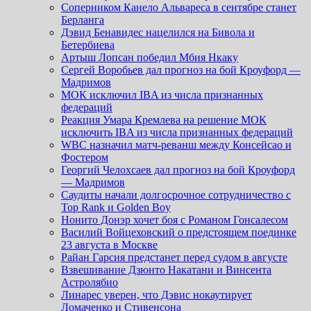
Соперником Канело Альвареса в сентябре станет
Берланга
Дэвид Бенавидес нацелился на Бивола и
Бетербиева
Артыш Лопсан победил Мбия Нкаку
Сергей Воробьев дал прогноз на бой Кроуфорд —
Мадримов
МОК исключил IBA из числа признанных
федераций
Реакция Умара Кремлева на решение МОК
исключить IBA из числа признанных федераций
WBC назначил матч-реванш между Консейсао и
Фостером
Георгий Челохсаев дал прогноз на бой Кроуфорд
— Мадримов
Саудиты начали долгосрочное сотрудничество с
Top Rank и Golden Boy
Нонито Донэр хочет боя с Романом Гонсалесом
Василий Войцеховский о предстоящем поединке
23 августа в Москве
Райан Гарсия предстанет перед судом в августе
Взвешивание Дзюнто Накатани и Винсента
Астролябио
Линарес уверен, что Дэвис нокаутирует
Ломаченко и Стивенсона