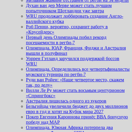
Мельвин Жамине отстранён от регби на 34 недели
Духан ван дер Мерве может стать лучшим
попыточником Шотландии уже завтра
WRU продолжает лоббировать создание Англо-
валлийского кубка
Роб Пенни, вероятно, сохранит работу в
«Крусейдерс»
Первый день Олимпиады побил рекорд
посещаемости в регби-7
Олимпиада. ЮАР, Франция, Фиджи и Австралия
вышли в полуфинал
Уоррен Гэтланд заручился поддержкой боссов
WRU
Олимпиада. Определились все четвертьфиналисты
мужского турнира по регби-7
Руди ван Ройен: «Наше четвертое место, скажем
так, по делу»
Вилли Ле Ру может стать восьмым центурионом
«Спрингбокс»
Австралия лишилась одного из хукеров
Бельгийцы увеличили бюджет до двух миллионов
евро в год и хотят на Кубок мира 2027
Покер Евгения Кароннова принёс ВВА бонусную
победу над МАР
Олимпиада. Южная Африка потерпела два