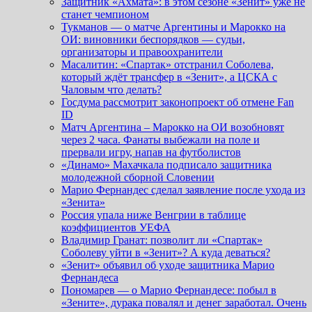
Защитник «Ахмата»: в этом сезоне «Зенит» уже не
станет чемпионом
Тукманов — о матче Аргентины и Марокко на
ОИ: виновники беспорядков — судьи,
организаторы и правоохранители
Масалитин: «Спартак» отстранил Соболева,
который ждёт трансфер в «Зенит», а ЦСКА с
Чаловым что делать?
Госдума рассмотрит законопроект об отмене Fan
ID
Матч Аргентина – Марокко на ОИ возобновят
через 2 часа. Фанаты выбежали на поле и
прервали игру, напав на футболистов
«Динамо» Махачкала подписало защитника
молодежной сборной Словении
Марио Фернандес сделал заявление после ухода из
«Зенита»
Россия упала ниже Венгрии в таблице
коэффициентов УЕФА
Владимир Гранат: позволит ли «Спартак»
Соболеву уйти в «Зенит»? А куда деваться?
«Зенит» объявил об уходе защитника Марио
Фернандеса
Пономарев — о Марио Фернандесе: побыл в
«Зените», дурака повалял и денег заработал. Очень