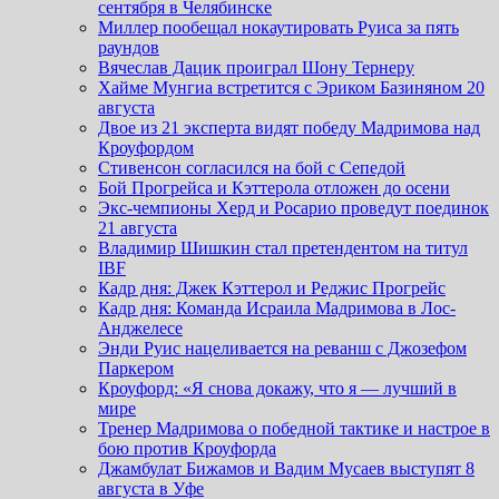
сентября в Челябинске
Миллер пообещал нокаутировать Руиса за пять
раундов
Вячеслав Дацик проиграл Шону Тернеру
Хайме Мунгиа встретится с Эриком Базиняном 20
августа
Двое из 21 эксперта видят победу Мадримова над
Кроуфордом
Стивенсон согласился на бой с Сепедой
Бой Прогрейса и Кэттерола отложен до осени
Экс-чемпионы Херд и Росарио проведут поединок
21 августа
Владимир Шишкин стал претендентом на титул
IBF
Кадр дня: Джек Кэттерол и Реджис Прогрейс
Кадр дня: Команда Исраила Мадримова в Лос-
Анджелесе
Энди Руис нацеливается на реванш с Джозефом
Паркером
Кроуфорд: «Я снова докажу, что я — лучший в
мире
Тренер Мадримова о победной тактике и настрое в
бою против Кроуфорда
Джамбулат Бижамов и Вадим Мусаев выступят 8
августа в Уфе