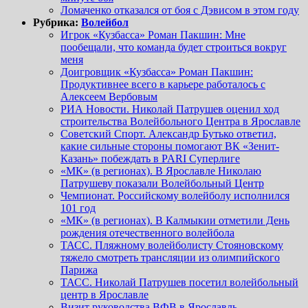
Ломаченко отказался от боя с Дэвисом в этом году
Рубрика:
Волейбол
Игрок «Кузбасса» Роман Пакшин: Мне
пообещали, что команда будет строиться вокруг
меня
Доигровщик «Кузбасса» Роман Пакшин:
Продуктивнее всего в карьере работалось с
Алексеем Вербовым
РИА Новости. Николай Патрушев оценил ход
строительства Волейбольного Центра в Ярославле
Советский Спорт. Александр Бутько ответил,
какие сильные стороны помогают ВК «Зенит-
Казань» побеждать в PARI Суперлиге
«МК» (в регионах). В Ярославле Николаю
Патрушеву показали Волейбольный Центр
Чемпионат. Российскому волейболу исполнился
101 год
«МК» (в регионах). В Калмыкии отметили День
рождения отечественного волейбола
ТАСС. Пляжному волейболисту Стояновскому
тяжело смотреть трансляции из олимпийского
Парижа
ТАСС. Николай Патрушев посетил волейбольный
центр в Ярославле
Визит руководства ВФВ в Ярославль