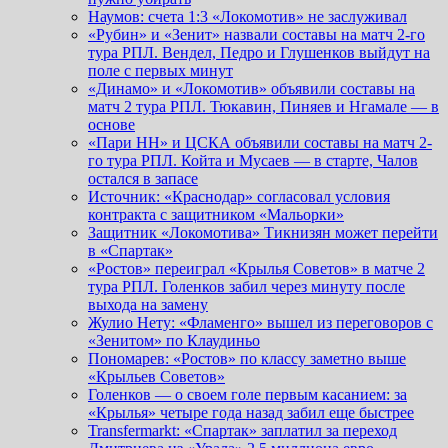
Наумов: счета 1:3 «Локомотив» не заслуживал
«Рубин» и «Зенит» назвали составы на матч 2-го
тура РПЛ. Вендел, Педро и Глушенков выйдут на
поле с первых минут
«Динамо» и «Локомотив» объявили составы на
матч 2 тура РПЛ. Тюкавин, Пиняев и Нгамале — в
основе
«Пари НН» и ЦСКА объявили составы на матч 2-
го тура РПЛ. Койта и Мусаев — в старте, Чалов
остался в запасе
Источник: «Краснодар» согласовал условия
контракта с защитником «Мальорки»
Защитник «Локомотива» Тикнизян может перейти
в «Спартак»
«Ростов» переиграл «Крылья Советов» в матче 2
тура РПЛ. Голенков забил через минуту после
выхода на замену
Жулио Нету: «Фламенго» вышел из переговоров с
«Зенитом» по Клаудиньо
Пономарев: «Ростов» по классу заметно выше
«Крыльев Советов»
Голенков — о своем голе первым касанием: за
«Крылья» четыре года назад забил еще быстрее
Transfermarkt: «Спартак» заплатил за переход