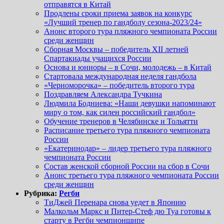
отправятся в Китай
Продлены сроки приема заявок на конкурс
«Лучший тренер по гандболу сезона-2023/24»
Анонс второго тура пляжного чемпионата России
среди женщин
Сборная Москвы – победитель XII летней
Спартакиады учащихся России
Основа и юниоры – в Сочи, молодежь – в Китай
Стартовала международная неделя гандбола
«Черноморочка» – победитель второго тура
Поздравляем Александра Тучкина
Людмила Бодниева: «Наши девушки напоминают
миру о том, как силен российский гандбол»
Обучение тренеров в Челябинске и Тольятти
Расписание третьего тура пляжного чемпионата
России
«Екатеринодар» – лидер третьего тура пляжного
чемпионата России
Состав женской сборной России на сбор в Сочи
Анонс третьего тура пляжного чемпионата России
среди женщин
Рубрика:
Регби
ТиДжей Перенара снова уедет в Японию
Малкольм Маркс и Питер-Стеф дю Туа готовы к
старту в Регби чемпионшипе