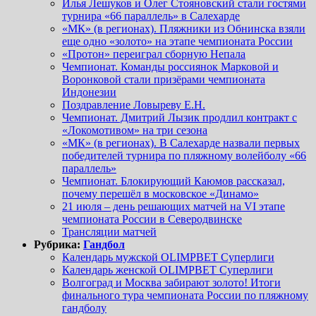
Илья Лешуков и Олег Стояновский стали гостями
турнира «66 параллель» в Салехарде
«МК» (в регионах). Пляжники из Обнинска взяли
еще одно «золото» на этапе чемпионата России
«Протон» переиграл сборную Непала
Чемпионат. Команды россиянок Марковой и
Воронковой стали призёрами чемпионата
Индонезии
Поздравление Ловыреву Е.Н.
Чемпионат. Дмитрий Лызик продлил контракт с
«Локомотивом» на три сезона
«МК» (в регионах). В Салехарде назвали первых
победителей турнира по пляжному волейболу «66
параллель»
Чемпионат. Блокирующий Каюмов рассказал,
почему перешёл в московское «Динамо»
21 июля – день решающих матчей на VI этапе
чемпионата России в Северодвинске
Трансляции матчей
Рубрика:
Гандбол
Календарь мужской OLIMPBET Суперлиги
Календарь женской OLIMPBET Суперлиги
Волгоград и Москва забирают золото! Итоги
финального тура чемпионата России по пляжному
гандболу