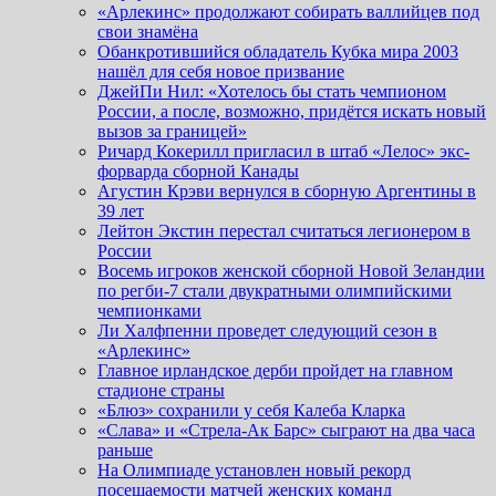
«Арлекинс» продолжают собирать валлийцев под
свои знамёна
Обанкротившийся обладатель Кубка мира 2003
нашёл для себя новое призвание
ДжейПи Нил: «Хотелось бы стать чемпионом
России, а после, возможно, придётся искать новый
вызов за границей»
Ричард Кокерилл пригласил в штаб «Лелос» экс-
форварда сборной Канады
Агустин Крэви вернулся в сборную Аргентины в
39 лет
Лейтон Экстин перестал считаться легионером в
России
Восемь игроков женской сборной Новой Зеландии
по регби-7 стали двукратными олимпийскими
чемпионками
Ли Халфпенни проведет следующий сезон в
«Арлекинс»
Главное ирландское дерби пройдет на главном
стадионе страны
«Блюз» сохранили у себя Калеба Кларка
«Слава» и «Стрела-Ак Барс» сыграют на два часа
раньше
На Олимпиаде установлен новый рекорд
посещаемости матчей женских команд