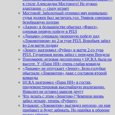
в стиле Александра Мостового! Не нужно
адаптации — сразу играет
Мостовой: Заболотный отнимал мяч нормально,
судья должен был засчитать гол. Умяров совершил
безобразную потерю
«Акрон» в большинстве обыграл «Факел»,
одержав первую победу в РПЛ
«Динамо» одержало уверенную победу над
«Локомотивом» во 2-м туре РПЛ. Воробьев забил
во 2-м матче подряд
«Зенит» разгромил «Рубин» в матче 2-го тура
РПЛ. Глушенков вновь забил с передачи Вендела
Пономарев: игровая дисциплина у ЦСКА была на
высоте. У «Пари НН» очень слабая команда
«Динамо» не отпускает «Зенит». Бело-голубые
обыграли «Локомотив» даже с составом второй
команды
ЦСКА разгромил «Пари НН» в гостях,
продемонстрировав высочайшую реализацию.
Николич не оставил шансов другу
Что делать с этим «Зенитом»? Чемпион вновь
забил четыре, теперь «Рубину»
Булыкин: «Локомотив» выглядел неплохо, он еще
прибавит и будет забивать. Но ошибки в обороне
нужно убирать