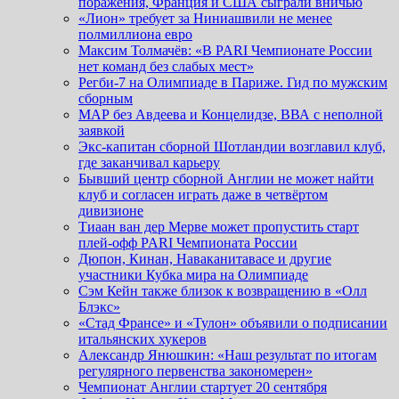
поражения, Франция и США сыграли вничью
«Лион» требует за Ниниашвили не менее
полмиллиона евро
Максим Толмачёв: «В PARI Чемпионате России
нет команд без слабых мест»
Регби-7 на Олимпиаде в Париже. Гид по мужским
сборным
МАР без Авдеева и Концелидзе, ВВА с неполной
заявкой
Экс-капитан сборной Шотландии возглавил клуб,
где заканчивал карьеру
Бывший центр сборной Англии не может найти
клуб и согласен играть даже в четвёртом
дивизионе
Тиаан ван дер Мерве может пропустить старт
плей-офф PARI Чемпионата России
Дюпон, Кинан, Наваканитавасе и другие
участники Кубка мира на Олимпиаде
Сэм Кейн также близок к возвращению в «Олл
Блэкс»
«Стад Франсе» и «Тулон» объявили о подписании
итальянских хукеров
Александр Янюшкин: «Наш результат по итогам
регулярного первенства закономерен»
Чемпионат Англии стартует 20 сентября