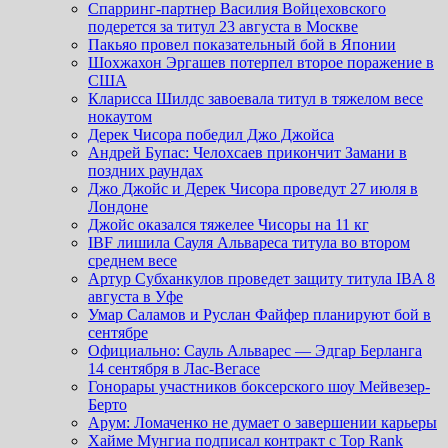
Спарринг-партнер Василия Войцеховского
подерется за титул 23 августа в Москве
Пакьяо провел показательный бой в Японии
Шохжахон Эргашев потерпел второе поражение в
США
Кларисса Шилдс завоевала титул в тяжелом весе
нокаутом
Дерек Чисора победил Джо Джойса
Андрей Бупас: Челохсаев прикончит Замани в
поздних раундах
Джо Джойс и Дерек Чисора проведут 27 июля в
Лондоне
Джойс оказался тяжелее Чисоры на 11 кг
IBF лишила Сауля Альвареса титула во втором
среднем весе
Артур Субханкулов проведет защиту титула IBA 8
августа в Уфе
Умар Саламов и Руслан Файфер планируют бой в
сентябре
Официально: Сауль Альварес — Эдгар Берланга
14 сентября в Лас-Вегасе
Гонорары участников боксерского шоу Мейвезер-
Берто
Арум: Ломаченко не думает о завершении карьеры
Хайме Мунгиа подписал контракт с Top Rank