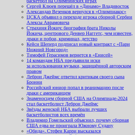
баскетбол на Олимпийских играх
Сергей Клюев перешёл в «Динамо» Владивосток
Александар Везенков вернулся в «Олимпиакос»
ЦСКА объявил о переходе игрока сборной Сербии
Алексы Аврамовича
Страхиня Йокич: биография брата Николы
Йокича, центрового Денвер Наггетс, чем известен,
драки и побои, криминал, детство
Кейси Шеперд подписал новый контракт с «Пари
Нижний Новгород»
Тимофей Герасимов вернется в «Енисей»
14 командам НБА предъявили иски
за использования музыки, защищённой авторским
правом
Леброн Джеймс ответил критикам своего сына
Бронни
Российский юниор попал в реанимацию после
драки с американцем
Знаменосцем сборной США на Олимпиаде-2024
стал баскетболист Леброн Джеймс
Звёзды женской НБА выбрали лучших
баскетболистов всех времён
Владимир Гомельский объяснил, почему сборная
США едва не проиграла Южному Судану
«Обида». Стефен Карри высказался