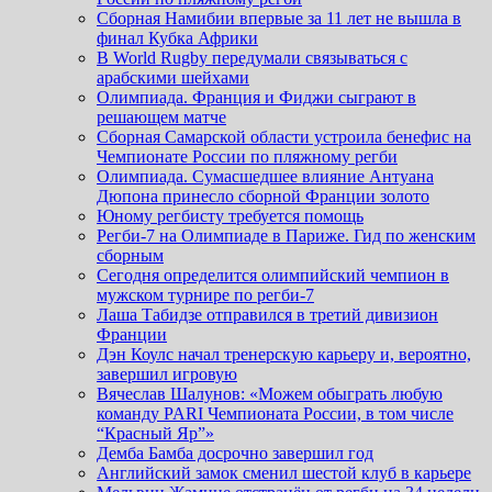
Сборная Намибии впервые за 11 лет не вышла в
финал Кубка Африки
В World Rugby передумали связываться с
арабскими шейхами
Олимпиада. Франция и Фиджи сыграют в
решающем матче
Сборная Самарской области устроила бенефис на
Чемпионате России по пляжному регби
Олимпиада. Сумасшедшее влияние Антуана
Дюпона принесло сборной Франции золото
Юному регбисту требуется помощь
Регби-7 на Олимпиаде в Париже. Гид по женским
сборным
Сегодня определится олимпийский чемпион в
мужском турнире по регби-7
Лаша Табидзе отправился в третий дивизион
Франции
Дэн Коулс начал тренерскую карьеру и, вероятно,
завершил игровую
Вячеслав Шалунов: «Можем обыграть любую
команду PARI Чемпионата России, в том числе
“Красный Яр”»
Демба Бамба досрочно завершил год
Английский замок сменил шестой клуб в карьере