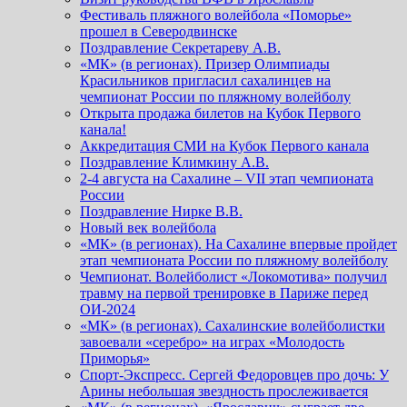
Фестиваль пляжного волейбола «Поморье»
прошел в Северодвинске
Поздравление Секретареву А.В.
«МК» (в регионах). Призер Олимпиады
Красильников пригласил сахалинцев на
чемпионат России по пляжному волейболу
Открыта продажа билетов на Кубок Первого
канала!
Аккредитация СМИ на Кубок Первого канала
Поздравление Климкину А.В.
2-4 августа на Сахалине – VII этап чемпионата
России
Поздравление Нирке В.В.
Новый век волейбола
«МК» (в регионах). На Сахалине впервые пройдет
этап чемпионата России по пляжному волейболу
Чемпионат. Волейболист «Локомотива» получил
травму на первой тренировке в Париже перед
ОИ-2024
«МК» (в регионах). Сахалинские волейболистки
завоевали «серебро» на играх «Молодость
Приморья»
Спорт-Экспресс. Сергей Федоровцев про дочь: У
Арины небольшая звездность прослеживается