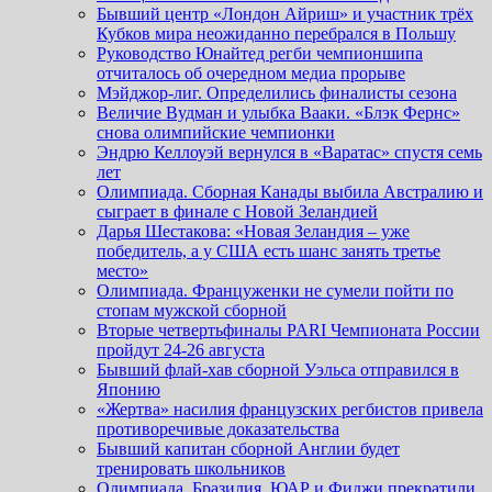
Бывший центр «Лондон Айриш» и участник трёх
Кубков мира неожиданно перебрался в Польшу
Руководство Юнайтед регби чемпионшипа
отчиталось об очередном медиа прорыве
Мэйджор-лиг. Определились финалисты сезона
Величие Вудман и улыбка Вааки. «Блэк Фернс»
снова олимпийские чемпионки
Эндрю Келлоуэй вернулся в «Варатас» спустя семь
лет
Олимпиада. Сборная Канады выбила Австралию и
сыграет в финале с Новой Зеландией
Дарья Шестакова: «Новая Зеландия – уже
победитель, а у США есть шанс занять третье
место»
Олимпиада. Француженки не сумели пойти по
стопам мужской сборной
Вторые четвертьфиналы PARI Чемпионата России
пройдут 24-26 августа
Бывший флай-хав сборной Уэльса отправился в
Японию
«Жертва» насилия французских регбистов привела
противоречивые доказательства
Бывший капитан сборной Англии будет
тренировать школьников
Олимпиада. Бразилия, ЮАР и Фиджи прекратили