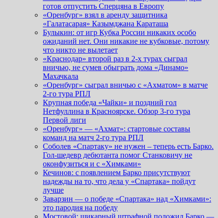
готов отпустить Сперцяна в Европу
«Оренбург» взял в аренду защитника
«Галатасарая» Казымджана Караташа
Булыкин: от игр Кубка России никаких особо
ожиданий нет. Они никакие не кубковые, потому
что никто не вылетает
«Краснодар» второй раз в 2-х турах сыграл
вничью, не сумев обыграть дома «Динамо»
Махачкала
«Оренбург» сыграл вничью с «Ахматом» в матче
2-го тура РПЛ
Крупная победа «Чайки» и поздний гол
Нетфуллина в Красноярске. Обзор 3-го тура
Первой лиги
«Оренбург» — «Ахмат»: стартовые составы
команд на матч 2-го тура РПЛ
Соболев «Спартаку» не нужен – теперь есть Барко.
Гол-шедевр дебютанта помог Станковичу не
оконфузиться и с «Химками»
Кечинов: с появлением Барко присутствуют
надежды на то, что дела у «Спартака» пойдут
лучше
Заварзин — о победе «Спартака» над «Химками»:
это пародия на победу
Мостовой: шикарный штрафной положил Барко —