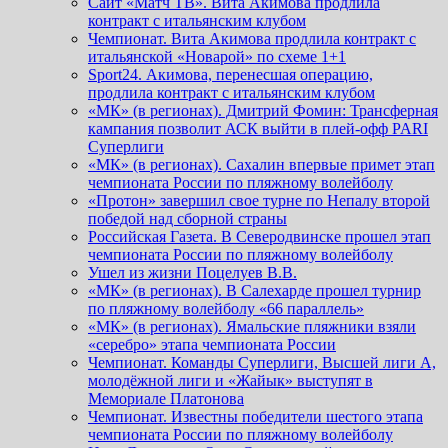
Сайт «Матч ТВ». Вита Акимова продлила
контракт с итальянским клубом
Чемпионат. Вита Акимова продлила контракт с
итальянской «Новарой» по схеме 1+1
Sport24. Акимова, перенесшая операцию,
продлила контракт с итальянским клубом
«МК» (в регионах). Дмитрий Фомин: Трансферная
кампания позволит АСК выйти в плей-офф PARI
Суперлиги
«МК» (в регионах). Сахалин впервые примет этап
чемпионата России по пляжному волейболу
«Протон» завершил свое турне по Непалу второй
победой над сборной страны
Российская Газета. В Северодвинске прошел этап
чемпионата России по пляжному волейболу
Ушел из жизни Поцелуев В.В.
«МК» (в регионах). В Салехарде прошел турнир
по пляжному волейболу «66 параллель»
«МК» (в регионах). Ямальские пляжники взяли
«серебро» этапа чемпионата России
Чемпионат. Команды Суперлиги, Высшей лиги А,
молодёжной лиги и «Жайык» выступят в
Мемориале Платонова
Чемпионат. Известны победители шестого этапа
чемпионата России по пляжному волейболу