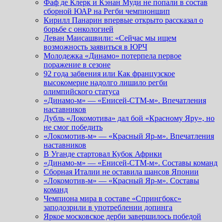
Фаф де Клерк и Кэнан Муди не попали в состав
сборной ЮАР на Регби чемпионшип
Кирилл Панарин впервые открыто рассказал о
борьбе с онкологией
Леван Маисашвили: «Сейчас мы ищем
возможность заявиться в ЮРЧ
Молодежка «Динамо» потерпела первое
поражение в сезоне
92 года забвения или Как французское
высокомерие надолго лишило регби
олимпийского статуса
«Динамо-м» — «Енисей-СТМ-м». Впечатления
наставников
Дубль «Локомотива» дал бой «Красному Яру», но
не смог победить
«Локомотив-м» — «Красный Яр-м». Впечатления
наставников
В Уганде стартовал Кубок Африки
«Динамо-м» — «Енисей-СТМ-м». Составы команд
Сборная Италии не оставила шансов Японии
«Локомотив-м» — «Красный Яр-м». Составы
команд
Чемпиона мира в составе «Спрингбокс»
заподозрили в употреблении допинга
Яркое московское дерби завершилось победой