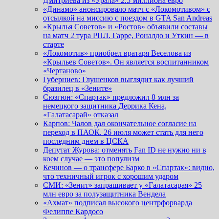
Дмитриева из «Урала» 2.5 миллиона евро
«Динамо» анонсировало матч с «Локомотивом» с
отсылкой на миссию с поездом в GTA San Andreas
«Крылья Советов» и «Ростов» объявили составы
на матч 2 тура РПЛ. Гарре, Роналдо и Уткин — в
старте
«Локомотив» приобрел вратаря Веселова из
«Крыльев Советов». Он является воспитанником
«Чертаново»
Губерниев: Глушенков выглядит как лучший
бразилец в «Зените»
Сюзгюн: «Спартак» предложил 8 млн за
немецкого защитника Деррика Кена,
«Галатасарай» отказал
Карпов: Чалов дал окончательное согласие на
переход в ПАОК. 26 июля может стать для него
последним днем в ЦСКА
Депутат Журова: отменять Fan ID не нужно ни в
коем случае — это популизм
Кечинов — о трансфере Барко в «Спартак»: видно,
что техничный игрок с хорошим ударом
СМИ: «Зенит» запрашивает у «Галатасарая» 25
млн евро за полузащитника Вендела
«Ахмат» подписал высокого центрфорварда
Фелиппе Кардосо