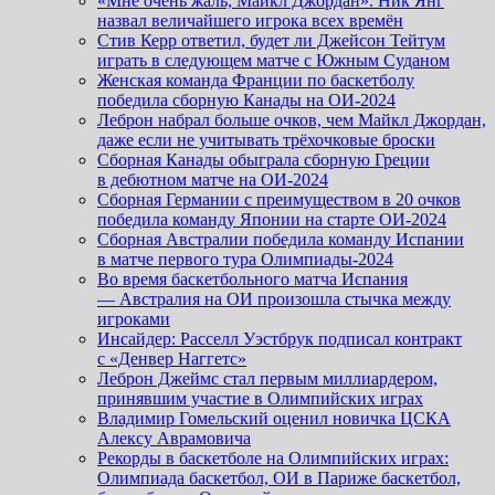
«Мне очень жаль, Майкл Джордан». Ник Янг
назвал величайшего игрока всех времён
Стив Керр ответил, будет ли Джейсон Тейтум
играть в следующем матче с Южным Суданом
Женская команда Франции по баскетболу
победила сборную Канады на ОИ-2024
Леброн набрал больше очков, чем Майкл Джордан,
даже если не учитывать трёхочковые броски
Сборная Канады обыграла сборную Греции
в дебютном матче на ОИ-2024
Сборная Германии с преимуществом в 20 очков
победила команду Японии на старте ОИ-2024
Сборная Австралии победила команду Испании
в матче первого тура Олимпиады-2024
Во время баскетбольного матча Испания
— Австралия на ОИ произошла стычка между
игроками
Инсайдер: Расселл Уэстбрук подписал контракт
с «Денвер Наггетс»
Леброн Джеймс стал первым миллиардером,
принявшим участие в Олимпийских играх
Владимир Гомельский оценил новичка ЦСКА
Алексу Аврамовича
Рекорды в баскетболе на Олимпийских играх:
Олимпиада баскетбол, ОИ в Париже баскетбол,