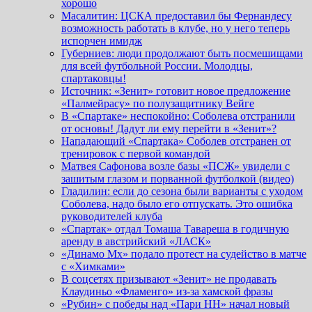
хорошо
Масалитин: ЦСКА предоставил бы Фернандесу
возможность работать в клубе, но у него теперь
испорчен имидж
Губерниев: люди продолжают быть посмешищами
для всей футбольной России. Молодцы,
спартаковцы!
Источник: «Зенит» готовит новое предложение
«Палмейрасу» по полузащитнику Вейге
В «Спартаке» неспокойно: Соболева отстранили
от основы! Дадут ли ему перейти в «Зенит»?
Нападающий «Спартака» Соболев отстранен от
тренировок с первой командой
Матвея Сафонова возле базы «ПСЖ» увидели с
зашитым глазом и порванной футболкой (видео)
Гладилин: если до сезона были варианты с уходом
Соболева, надо было его отпускать. Это ошибка
руководителей клуба
«Спартак» отдал Томаша Тавареша в годичную
аренду в австрийский «ЛАСК»
«Динамо Мх» подало протест на судейство в матче
с «Химками»
В соцсетях призывают «Зенит» не продавать
Клаудиньо «Фламенго» из-за хамской фразы
«Рубин» с победы над «Пари НН» начал новый