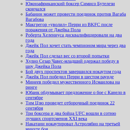
Южноафриканский боксер Симисо Бутелези
скончался
Бабанин может провести поединок против Вагаба
Вагабова
Макгрегор «уволил» Перри из BKFC после
поражения от Джейка Пола
Роберта Хелениуса дисквалифицировали на два
года
Джейк Пол хочет стать чемпионом мира через два
года
Джейк Пол сделал вес со второй попытки
Хулио Сезар Чавес-младший одержал победу в
шоу Джейка Пола
Бой двух проспектов завершился нокаутом года
Джейк Пол победил Перри в шестом раунде
Минеев победил мужественного Исмаилова на
ринге
Юбанк обдумывает предложение о бое с Канело в
сентябре
Тим Цзю проведет отборочный поединок 22
сентября
Три боксера и два бойца UFC вошли в сотню
лучших спортсменов XXI века
Накатани нокаутировал Астролябио на третьей
минуте боя