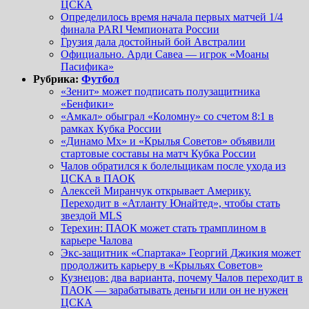
ЦСКА
Определилось время начала первых матчей 1/4
финала PARI Чемпионата России
Грузия дала достойный бой Австралии
Официально. Арди Савеа — игрок «Моаны
Пасифика»
Рубрика:
Футбол
«Зенит» может подписать полузащитника
«Бенфики»
«Амкал» обыграл «Коломну» со счетом 8:1 в
рамках Кубка России
«Динамо Мх» и «Крылья Советов» объявили
стартовые составы на матч Кубка России
Чалов обратился к болельщикам после ухода из
ЦСКА в ПАОК
Алексей Миранчук открывает Америку.
Переходит в «Атланту Юнайтед», чтобы стать
звездой MLS
Терехин: ПАОК может стать трамплином в
карьере Чалова
Экс-защитник «Спартака» Георгий Джикия может
продолжить карьеру в «Крыльях Советов»
Кузнецов: два варианта, почему Чалов переходит в
ПАОК — зарабатывать деньги или он не нужен
ЦСКА