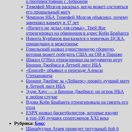
о противостоянии с Леброном
Тимофей Мозгов раскрыл, когда может состояться
его прощальный матч
Чемпион НБА Тимофей Мозгов объяснил, почему
завершил карьеру в 37 лет
«Ничего не делал для семьи». Трей Янг
отреагировал на обвинения в адрес Коби Брайанта
Никита Курбанов высказался о новичках ЦСКА,
пришедших в межсезонье
Гомельский назвал единственную сборную,
которая может победить США на ОИ в Париже
Шакил О’Нил отреагировал на неудачную игру
Бронни Джеймса в Летней лиге НБА
«Енисей» объявил о переходе Алексы
Степановича
Бронни Джеймс за «Лейкерс» провёл лучший матч
в Летней лиге НБА
Эдди Хаус — о Бронни Джеймсе: он игрок НБА
в любом случае
Вдова Коби Брайанта отреагировала на смерть его
отца
ESPN назвал баскетболистов, которые входят
в топ-100 лучших спортсменов XXI века
Рубрика:
Бокс
Шарабутдин Атаев проведет титульный бой 6