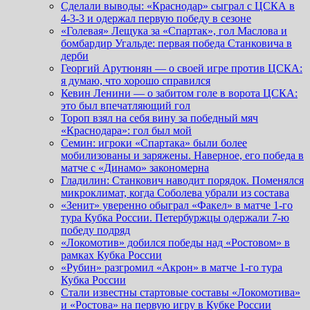
Сделали выводы: «Краснодар» сыграл с ЦСКА в
4-3-3 и одержал первую победу в сезоне
«Голевая» Лещука за «Спартак», гол Маслова и
бомбардир Угальде: первая победа Станковича в
дерби
Георгий Арутюнян — о своей игре против ЦСКА:
я думаю, что хорошо справился
Кевин Ленини — о забитом голе в ворота ЦСКА:
это был впечатляющий гол
Тороп взял на себя вину за победный мяч
«Краснодара»: гол был мой
Семин: игроки «Спартака» были более
мобилизованы и заряжены. Наверное, его победа в
матче с «Динамо» закономерна
Гладилин: Станкович наводит порядок. Поменялся
микроклимат, когда Соболева убрали из состава
«Зенит» уверенно обыграл «Факел» в матче 1-го
тура Кубка России. Петербуржцы одержали 7-ю
победу подряд
«Локомотив» добился победы над «Ростовом» в
рамках Кубка России
«Рубин» разгромил «Акрон» в матче 1-го тура
Кубка России
Стали известны стартовые составы «Локомотива»
и «Ростова» на первую игру в Кубке России