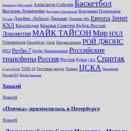
Баскетбол
Александр Соболев
Александр Мостовой
Василия Ломаченко
Владимир Пономарев
Владимир Гомельский
Зенит
Европа
Динамо
Джеймс Леброн
Динамо Мх
Грузия
КХЛ
Краснодар
Крылья Советов
Кубок России
МАЙК ТАЙСОН
Мир
НХЛ
Локомотив
РОЙ ДЖОНС
Олимпиада
Оренбург
Премьершип
ПАОК
Российские
Регби-7
РПЛ
Регби Чемпионшип
Спартак
трансферы
Россия
Ростов
Рубин
СКА
ЦСКА
ТОП-14
Тестовые матчи
Химки
Чемпионат
Супер Регби
России ПЛ
Юрий Заварзин
Хоккей
Хоккей
«Птичка» приземлилась в Петербурге
Хоккей