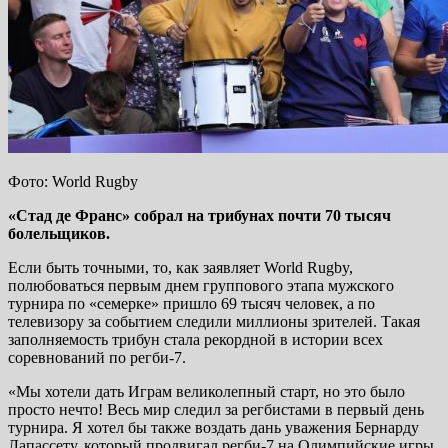
Фото: World Rugby
«Стад де Франс» собрал на трибунах почти 70 тысяч
болельщиков.
Если быть точными, то, как заявляет World Rugby,
полюбоваться первым днем группового этапа мужского
турнира по «семерке» пришло 69 тысяч человек, а по
телевизору за событием следили миллионы зрителей. Такая
заполняемость трибун стала рекордной в истории всех
соревнований по регби-7.
«Мы хотели дать Играм великолепный старт, но это было
просто нечто! Весь мир следил за регбистами в первый день
турнира. Я хотел бы также воздать дань уважения Бернарду
Лапассету, который продвигал регби-7 на Олимпийские игры,