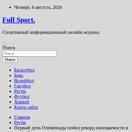
Перейти
Четверг, 6 августа, 2026
к
содержимому
Full Sport.
Спортивный информационный онлайн-журнал.
Поиск
Поиск
Баскетбол
Бокс
Волейбол
Гандбол
Регби
Футбол
Хоккей
Карта сайта
Главная
Регби
Первый день Олимпиады побил рекорд посещаемости в