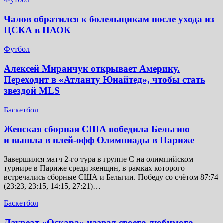
Чалов обратился к болельщикам после ухода из
ЦСКА в ПАОК
Футбол
Алексей Миранчук открывает Америку.
Переходит в «Атланту Юнайтед», чтобы стать
звездой MLS
Баскетбол
Женская сборная США победила Бельгию
и вышла в плей-офф Олимпиады в Париже
Завершился матч 2-го тура в группе C на олимпийском
турнире в Париже среди женщин, в рамках которого
встречались сборные США и Бельгии. Победу со счётом 87:74
(23:23, 23:15, 14:15, 27:21)…
Баскетбол
Лауреат «Оскара» назвал своего любимого