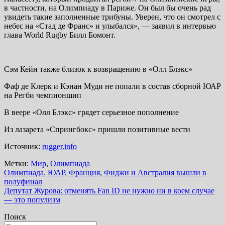
в частности, на Олимпиаду в Париже. Он был бы очень рад
увидеть такие заполненные трибуны. Уверен, что он смотрел с
небес на «Стад де Франс» и улыбался», — заявил в интервью
глава World Rugby Билл Бомонт.
Сэм Кейн также близок к возвращению в «Олл Блэкс»
Фаф де Клерк и Кэнан Муди не попали в состав сборной ЮАР
на Регби чемпионшип
В веере «Олл Блэкс» грядет серьезное пополнение
Из лазарета «Спрингбокс» пришли позитивные вести
Источник:
rugger.info
Метки:
Мир
,
Олимпиада
Навигация
Олимпиада. ЮАР, Франция, Фиджи и Австралия вышли в
полуфинал
по
Депутат Журова: отменять Fan ID не нужно ни в коем случае
записям
— это популизм
Поиск