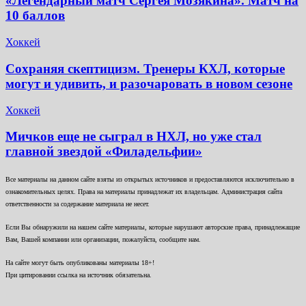
«Легендарный матч Сергея Мозякина». Матч на
10 баллов
Хоккей
Сохраняя скептицизм. Тренеры КХЛ, которые
могут и удивить, и разочаровать в новом сезоне
Хоккей
Мичков еще не сыграл в НХЛ, но уже стал
главной звездой «Филадельфии»
Все материалы на данном сайте взяты из открытых источников и предоставляются исключительно в
ознакомительных целях. Права на материалы принадлежат их владельцам. Администрация сайта
ответственности за содержание материала не несет.
Если Вы обнаружили на нашем сайте материалы, которые нарушают авторские права, принадлежащие
Вам, Вашей компании или организации, пожалуйста, сообщите нам.
На сайте могут быть опубликованы материалы 18+!
При цитировании ссылка на источник обязательна.