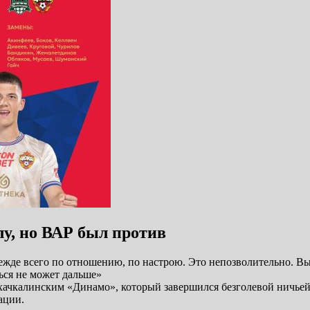
лу, но ВАР был против
ежде всего по отношению, по настрою. Это непозволительно. Вы
ься не может дальше»
ахачкалинским «Динамо», который завершился безголевой ничьей
ации.