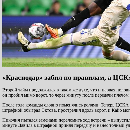
«Краснодар» забил по правилам, а ЦСК
Второй тайм продолжился в таком же духе, что и первая полов
он пробил мимо ворот, то через минуту после передачи плечом о
После гола команды словно поменялись ролями. Теперь ЦСКА пр
штрафной обыграл Эктова, прострелил вдоль ворот, и Кайо мог 
Николич пытался заменами переломить ход встречи – выпустил 
минуте Давила в штрафной принял передачу и нанёс точный уда