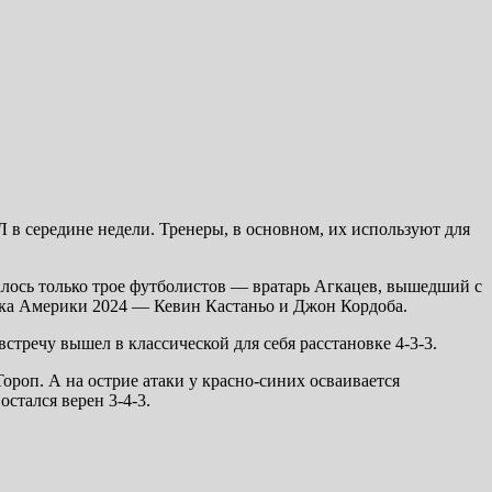
в середине недели. Тренеры, в основном, их используют для
алось только трое футболистов — вратарь Агкацев, вышедший с
бка Америки 2024 — Кевин Кастаньо и Джон Кордоба.
тречу вышел в классической для себя расстановке 4-3-3.
роп. А на острие атаки у красно-синих осваивается
стался верен 3-4-3.