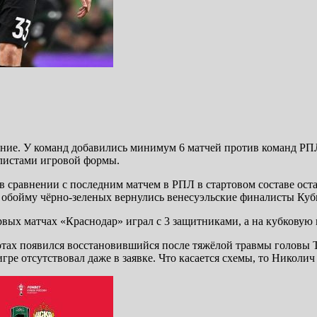
ние. У команд добавились минимум 6 матчей против команд РПЛ 
олистами игровой формы.
 сравнении с последним матчем в РПЛ в стартовом составе ост
 обойму чёрно-зеленых вернулись венесуэльские финалисты Ку
ых матчах «Краснодар» играл с 3 защитниками, а на кубковую вс
тах появился восстановившийся после тяжёлой травмы головы То
ре отсутствовал даже в заявке. Что касается схемы, то Николич о