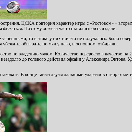
обострения. ЦСКА повторил характер игры с «Ростовом» – втор
збежаться. Поэтому хозяева часто пытались бить издали.
успешными, то в атаке у них ничего не получалось. Было совер
убежать, обыграть, но мяч у него, в основном, отбирали.
ство по владению мячом. Количество переросло в качество на 2
незадолго до голевого действия офсайд у Александра Эктова. Уд
ковать. В конце тайма двумя дальними ударами в створ отметил