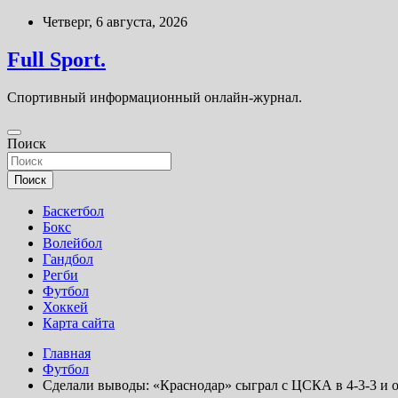
Перейти
Четверг, 6 августа, 2026
к
содержимому
Full Sport.
Спортивный информационный онлайн-журнал.
Поиск
Поиск
Баскетбол
Бокс
Волейбол
Гандбол
Регби
Футбол
Хоккей
Карта сайта
Главная
Футбол
Сделали выводы: «Краснодар» сыграл с ЦСКА в 4-3-3 и о