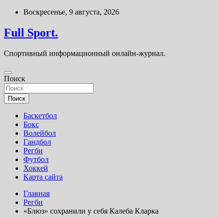
Перейти
Воскресенье, 9 августа, 2026
к
содержимому
Full Sport.
Спортивный информационный онлайн-журнал.
Поиск
Поиск
Баскетбол
Бокс
Волейбол
Гандбол
Регби
Футбол
Хоккей
Карта сайта
Главная
Регби
«Блюз» сохранили у себя Калеба Кларка