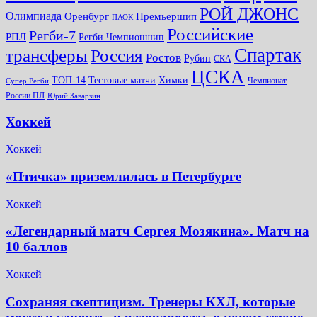
РОЙ ДЖОНС
Олимпиада
Оренбург
Премьершип
ПАОК
Российские
Регби-7
РПЛ
Регби Чемпионшип
Спартак
трансферы
Россия
Ростов
Рубин
СКА
ЦСКА
ТОП-14
Тестовые матчи
Химки
Чемпионат
Супер Регби
России ПЛ
Юрий Заварзин
Хоккей
Хоккей
«Птичка» приземлилась в Петербурге
Хоккей
«Легендарный матч Сергея Мозякина». Матч на
10 баллов
Хоккей
Сохраняя скептицизм. Тренеры КХЛ, которые