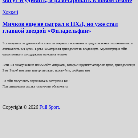
могут и удивить, и разочаровать в новом сезоне
Хоккей
Мичков еще не сыграл в НХЛ, но уже стал
главной звездой «Филадельфии»
Все материалы на данном сайте взяты из открытых источников и предоставляются исключительно в
ознакомительных целях. Права на материалы принадлежат их владельцам. Администрация сайта
ответственности за содержание материала не несет.
Если Вы обнаружили на нашем сайте материалы, которые нарушают авторские права, принадлежащие
Вам, Вашей компании или организации, пожалуйста, сообщите нам.
На сайте могут быть опубликованы материалы 18+!
При цитировании ссылка на источник обязательна.
Copyright © 2026
Full Sport.