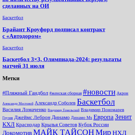
сделанных на ОИ
Баскетбол
Брайант Кроуфорд подписал контракт
с «Автодором»
Баскетбол
Баскетбол 3×3, Олимпиада-2024: результаты
матчей 31 июля
Метки
#новости
#Пляжный Гандбол
#женская сборная
Акрон
Баскетбол
Александр Соболев
Александр Мостовой
Василия Ломаченко
Владимир Пономарев
Владимир Гомельский
Зенит
Европа
Динамо
Джеймс Леброн
Динамо Мх
Грузия
КХЛ
Краснодар
Крылья Советов
Кубок России
МАЙК ТАЙСОН
Мир
НХЛ
Локомотив