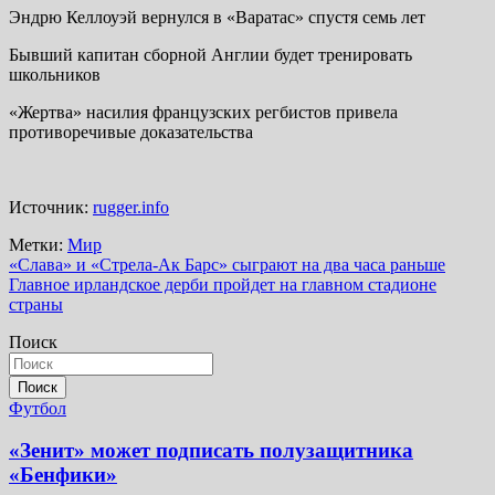
Эндрю Келлоуэй вернулся в «Варатас» спустя семь лет
Бывший капитан сборной Англии будет тренировать
школьников
«Жертва» насилия французских регбистов привела
противоречивые доказательства
Источник:
rugger.info
Метки:
Мир
Навигация
«Слава» и «Стрела-Ак Барс» сыграют на два часа раньше
Главное ирландское дерби пройдет на главном стадионе
по
страны
записям
Поиск
Поиск
Футбол
«Зенит» может подписать полузащитника
«Бенфики»