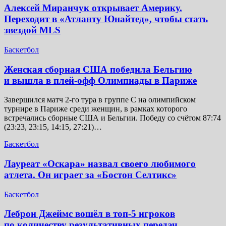
Алексей Миранчук открывает Америку.
Переходит в «Атланту Юнайтед», чтобы стать
звездой MLS
Баскетбол
Женская сборная США победила Бельгию
и вышла в плей-офф Олимпиады в Париже
Завершился матч 2-го тура в группе C на олимпийском
турнире в Париже среди женщин, в рамках которого
встречались сборные США и Бельгии. Победу со счётом 87:74
(23:23, 23:15, 14:15, 27:21)…
Баскетбол
Лауреат «Оскара» назвал своего любимого
атлета. Он играет за «Бостон Селтикс»
Баскетбол
Леброн Джеймс вошёл в топ-5 игроков
по количеству результативных передач,