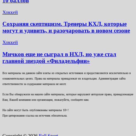
10 баллов
Хоккей
Сохраняя скептицизм. Тренеры КХЛ, которые
могут и удивить, и разочаровать в новом сезоне
Хоккей
Мичков еще не сыграл в НХЛ, но уже стал
главной звездой «Филадельфии»
Все материалы на данном сайте взяты из открытых источников и предоставляются исключительно в
ознакомительных целях. Права на материалы принадлежат их владельцам. Администрация сайта
ответственности за содержание материала не несет.
Если Вы обнаружили на нашем сайте материалы, которые нарушают авторские права, принадлежащие
Вам, Вашей компании или организации, пожалуйста, сообщите нам.
На сайте могут быть опубликованы материалы 18+!
При цитировании ссылка на источник обязательна.
Copyright © 2026
Full Sport.