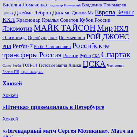
Василия Ломаченко
Владимир Пономарев
Владимир Гомельский
Зенит
Европа
Динамо
Джеймс Леброн
Динамо Мх
Грузия
КХЛ
Краснодар
Крылья Советов
Кубок России
МАЙК ТАЙСОН
Мир
НХЛ
Локомотив
РОЙ ДЖОНС
Олимпиада
Оренбург
Премьершип
ПАОК
Российские
Регби-7
РПЛ
Регби Чемпионшип
Спартак
трансферы
Россия
Ростов
Рубин
СКА
ЦСКА
ТОП-14
Тестовые матчи
Химки
Чемпионат
Супер Регби
России ПЛ
Юрий Заварзин
Хоккей
Хоккей
«Птичка» приземлилась в Петербурге
Хоккей
«Легендарный матч Сергея Мозякина». Матч на