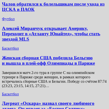
Чалов обратился к болельщикам после ухода из
ЦСКА в ПАОК
Футбол
Алексей Миранчук открывает Америку.
Переходит в «Атланту Юнайтед», чтобы стать
звездой MLS
Баскетбол
Женская сборная США победила Бельгию
и вышла в плей-офф Олимпиады в Париже
Завершился матч 2-го тура в группе C на олимпийском
турнире в Париже среди женщин, в рамках которого
встречались сборные США и Бельгии. Победу со счётом 87:74
(23:23, 23:15, 14:15, 27:21)…
Баскетбол
Лауреат «Оскара» назвал своего любимого
атлета. Он играет за «Бостон Селтикс»