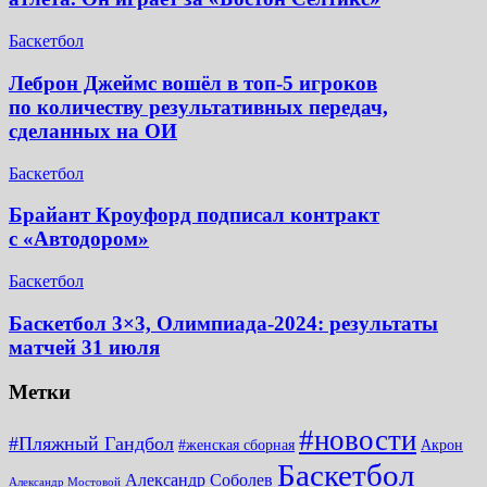
Баскетбол
Леброн Джеймс вошёл в топ-5 игроков
по количеству результативных передач,
сделанных на ОИ
Баскетбол
Брайант Кроуфорд подписал контракт
с «Автодором»
Баскетбол
Баскетбол 3×3, Олимпиада-2024: результаты
матчей 31 июля
Метки
#новости
#Пляжный Гандбол
#женская сборная
Акрон
Баскетбол
Александр Соболев
Александр Мостовой