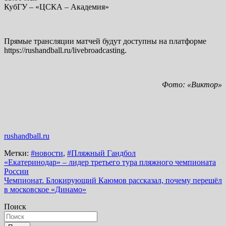
КубГУ – «ЦСКА – Академия»
Прямые трансляции матчей будут доступны на платформе
https://rushandball.ru/livebroadcasting.
Фото: «Виктор»
rushandball.ru
Метки:
#новости
,
#Пляжный Гандбол
Навигация
«Екатеринодар» – лидер третьего тура пляжного чемпионата
России
по
Чемпионат. Блокирующий Каюмов рассказал, почему перешёл
записям
в московское «Динамо»
Поиск