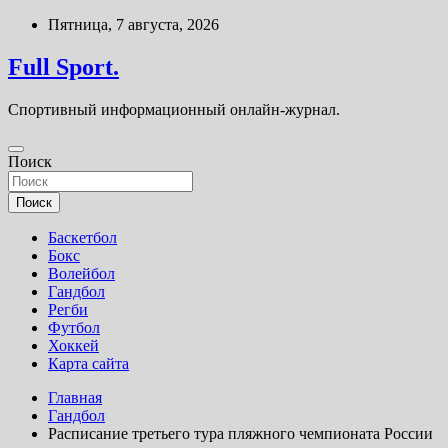
Перейти
Пятница, 7 августа, 2026
к
содержимому
Full Sport.
Спортивный информационный онлайн-журнал.
Поиск
Поиск
Баскетбол
Бокс
Волейбол
Гандбол
Регби
Футбол
Хоккей
Карта сайта
Главная
Гандбол
Расписание третьего тура пляжного чемпионата России