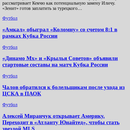
рассматривает Кекчю как потенциальную замену Иличу.
«Зенит» готов заплатить за турецкого…
Футбол
«Амкал» обыграл «Коломну» со счетом 8:1 в
рамках Кубка России
Футбол
«Динамо Мх» и «Крылья Советов» объявили
стартовые составы на матч Кубка России
Футбол
Чалов обратился к болельщикам после ухода из
ЦСКА в ПАОК
Футбол
Алексей Миранчук открывает Америку.
Переходит в «Атланту Юнайтед», чтобы стать
звездой MLS