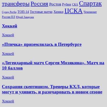
Спартак
трансферы
Россия
Ростов
Рубин
СКА
ЦСКА
ТОП-14
Тестовые матчи
Химки
Чемпионат
Супер Регби
России ПЛ
Юрий Заварзин
Хоккей
Хоккей
«Птичка» приземлилась в Петербурге
Хоккей
«Легендарный матч Сергея Мозякина». Матч на
10 баллов
Хоккей
Сохраняя скептицизм. Тренеры КХЛ, которые
могут и удивить, и разочаровать в новом сезоне
Хоккей