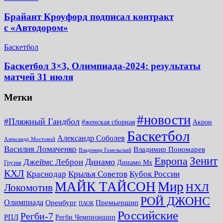
Брайант Кроуфорд подписал контракт
с «Автодором»
Баскетбол
Баскетбол 3×3, Олимпиада-2024: результаты
матчей 31 июля
Метки
#новости
#Пляжный Гандбол
#женская сборная
Акрон
Баскетбол
Александр Соболев
Александр Мостовой
Василия Ломаченко
Владимир Пономарев
Владимир Гомельский
Зенит
Европа
Динамо
Джеймс Леброн
Динамо Мх
Грузия
КХЛ
Краснодар
Крылья Советов
Кубок России
МАЙК ТАЙСОН
Мир
НХЛ
Локомотив
РОЙ ДЖОНС
Олимпиада
Оренбург
Премьершип
ПАОК
Российские
Регби-7
РПЛ
Регби Чемпионшип