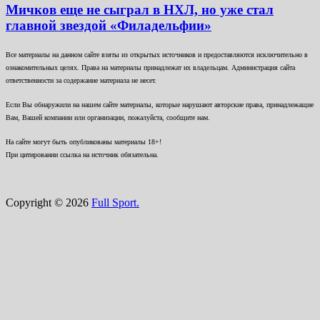
Мичков еще не сыграл в НХЛ, но уже стал
главной звездой «Филадельфии»
Все материалы на данном сайте взяты из открытых источников и предоставляются исключительно в
ознакомительных целях. Права на материалы принадлежат их владельцам. Администрация сайта
ответственности за содержание материала не несет.
Если Вы обнаружили на нашем сайте материалы, которые нарушают авторские права, принадлежащие
Вам, Вашей компании или организации, пожалуйста, сообщите нам.
На сайте могут быть опубликованы материалы 18+!
При цитировании ссылка на источник обязательна.
Copyright © 2026
Full Sport.