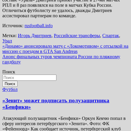
РПЛ и 8 раз появлялся на поле в матчах Кубка России.
Отличиться футболисту не удалось, дважды Дмитриев
ассистировал партнерам по команде.
Источник:
rusfootball.info
Метки:
Игорь Дмитриев
,
Российские трансферы
,
Спартак
,
Урал
Навигация
«Динамо» анонсировало матч с «Локомотивом» с отсылкой на
миссию с поездом в GTA San Andreas
по
Анонс финальных туров чемпионата России по пляжному
записям
гандболу
Поиск
Поиск
Футбол
«Зенит» может подписать полузащитника
«Бенфики»
Атакующий полузащитник «Бенфики» Оркун Кекчю попал в
сферу интересов петербургского «Зенита». Фото: ФК
«Фейеноорд» Как сообщает источник, петербургский клуб