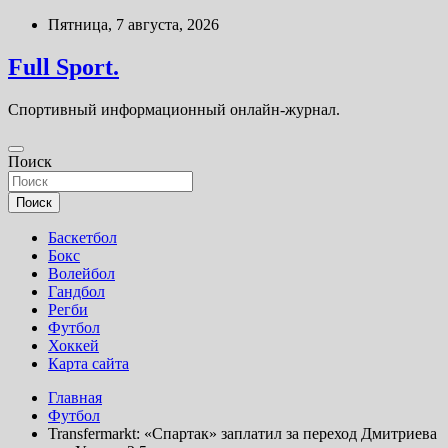
Перейти
Пятница, 7 августа, 2026
к
содержимому
Full Sport.
Спортивный информационный онлайн-журнал.
Поиск
Поиск
Баскетбол
Бокс
Волейбол
Гандбол
Регби
Футбол
Хоккей
Карта сайта
Главная
Футбол
Transfermarkt: «Спартак» заплатил за переход Дмитриева