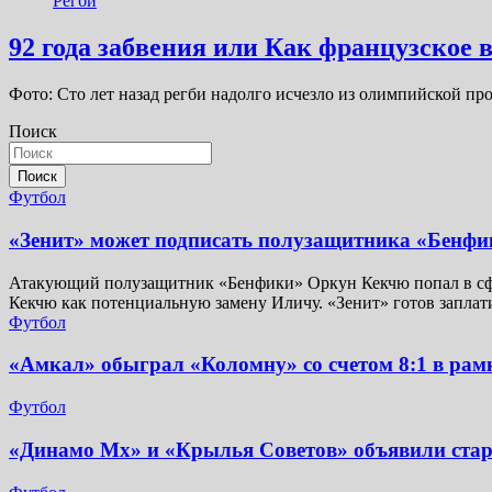
Регби
92 года забвения или Как французское
Фото: Сто лет назад регби надолго исчезло из олимпийской 
Поиск
Поиск
Футбол
«Зенит» может подписать полузащитника «Бенфи
Атакующий полузащитник «Бенфики» Оркун Кекчю попал в сфер
Кекчю как потенциальную замену Иличу. «Зенит» готов заплат
Футбол
«Амкал» обыграл «Коломну» со счетом 8:1 в рам
Футбол
«Динамо Мх» и «Крылья Советов» объявили стар