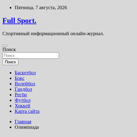
Перейти
Пятница, 7 августа, 2026
к
содержимому
Full Sport.
Спортивный информационный онлайн-журнал.
Поиск
Поиск
Баскетбол
Бокс
Волейбол
Гандбол
Регби
Футбол
Хоккей
Карта сайта
Главная
Олимпиада