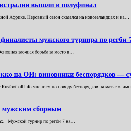
встралия вышли в полуфинал
ной Африке. Неровный сезон сказался на новозеландцах и на…
ьфиналисты мужского турнира по регби-
Основная заочная борьба за место в…
кко на ОИ: виновники беспорядков — су
Rusfootball.info мнением по поводу беспорядков на матче оли
по мужским сборным
дах. Мужской турнир по регби-7 на…