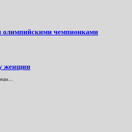
ми олимпийскими чемпионками
 у женщин
ьницы…