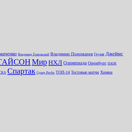
маченко
Джеймс
Владимир Пономарев
Грузия
Владимир Гомельский
ТАЙСОН
Мир
НХЛ
Олимпиада
Оренбург
ПАОК
Спартак
ТОП-14
Тестовые матчи
Химки
СКА
Супер Регби