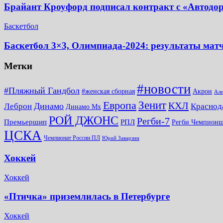
Брайант Кроуфорд подписал контракт с «Автодо
Баскетбол
Баскетбол 3×3, Олимпиада-2024: результаты мат
Метки
#новости
#Пляжный Гандбол
#женская сборная
Акрон
Але
Зенит
Европа
КХЛ
Динамо
Леброн
Краснод
Динамо Мх
РОЙ ДЖОНС
Регби-7
Премьершип
РПЛ
Регби Чемпион
ЦСКА
Чемпионат России ПЛ
Юрий Заварзин
Хоккей
Хоккей
«Птичка» приземлилась в Петербурге
Хоккей