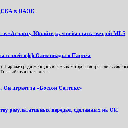
з ЦСКА в ПАОК
 в «Атланту Юнайтед», чтобы стать звездой MLS
ла в плей-офф Олимпиады в Париже
в Париже среди женщин, в рамках которого встречались сборные 
с бельгийками стала для…
. Он играет за «Бостон Селтикс»
ству результативных передач, сделанных на ОИ