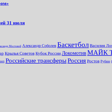
ром»
чей 31 июля
Баскетбол
Василия Ло
Александр Соболев
ксандр Мостовой
МАЙК 
Локомотив
ар
Крылья Советов
Кубок России
Российские трансферы
Россия
Ростов
шип
Рубин