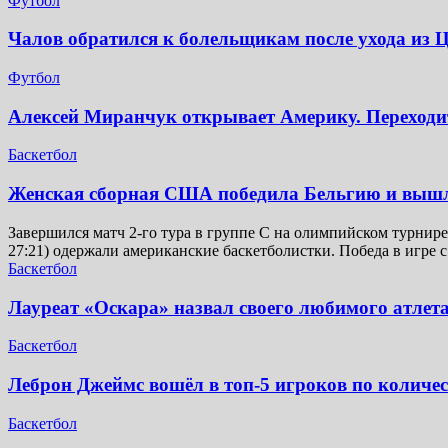
Футбол
Чалов обратился к болельщикам после ухода и
Футбол
Алексей Миранчук открывает Америку. Переходит
Баскетбол
Женская сборная США победила Бельгию и выш
Завершился матч 2-го тура в группе C на олимпийском турнире 
27:21) одержали американские баскетболистки. Победа в игре 
Баскетбол
Лауреат «Оскара» назвал своего любимого атлета
Баскетбол
Леброн Джеймс вошёл в топ-5 игроков по количе
Баскетбол