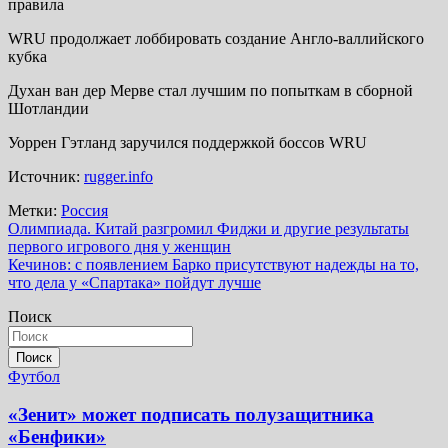
правила
WRU продолжает лоббировать создание Англо-валлийского
кубка
Духан ван дер Мерве стал лучшим по попыткам в сборной
Шотландии
Уоррен Гэтланд заручился поддержкой боссов WRU
Источник:
rugger.info
Метки:
Россия
Навигация
Олимпиада. Китай разгромил Фиджи и другие результаты
первого игрового дня у женщин
по
Кечинов: с появлением Барко присутствуют надежды на то,
записям
что дела у «Спартака» пойдут лучше
Поиск
Поиск
Футбол
«Зенит» может подписать полузащитника
«Бенфики»