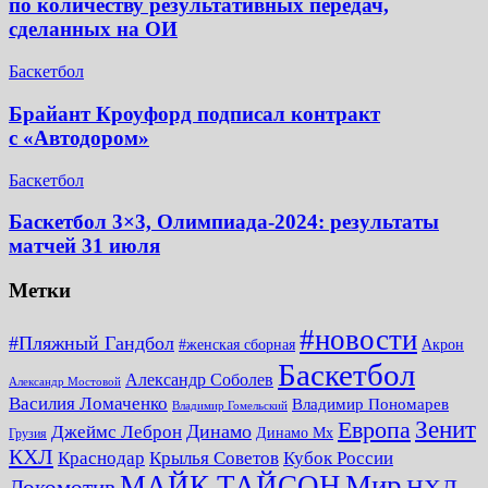
по количеству результативных передач,
сделанных на ОИ
Баскетбол
Брайант Кроуфорд подписал контракт
с «Автодором»
Баскетбол
Баскетбол 3×3, Олимпиада-2024: результаты
матчей 31 июля
Метки
#новости
#Пляжный Гандбол
#женская сборная
Акрон
Баскетбол
Александр Соболев
Александр Мостовой
Василия Ломаченко
Владимир Пономарев
Владимир Гомельский
Зенит
Европа
Динамо
Джеймс Леброн
Динамо Мх
Грузия
КХЛ
Краснодар
Крылья Советов
Кубок России
МАЙК ТАЙСОН
Мир
НХЛ
Локомотив