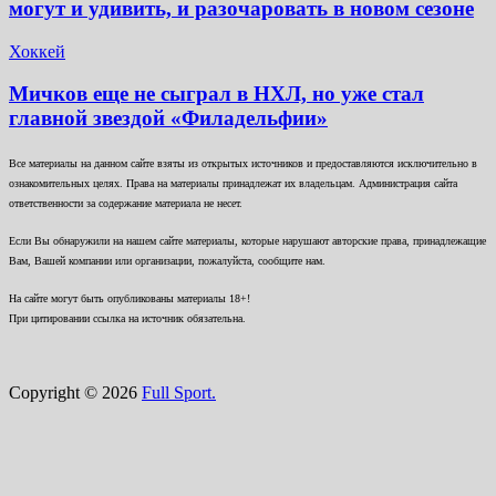
могут и удивить, и разочаровать в новом сезоне
Хоккей
Мичков еще не сыграл в НХЛ, но уже стал
главной звездой «Филадельфии»
Все материалы на данном сайте взяты из открытых источников и предоставляются исключительно в
ознакомительных целях. Права на материалы принадлежат их владельцам. Администрация сайта
ответственности за содержание материала не несет.
Если Вы обнаружили на нашем сайте материалы, которые нарушают авторские права, принадлежащие
Вам, Вашей компании или организации, пожалуйста, сообщите нам.
На сайте могут быть опубликованы материалы 18+!
При цитировании ссылка на источник обязательна.
Copyright © 2026
Full Sport.