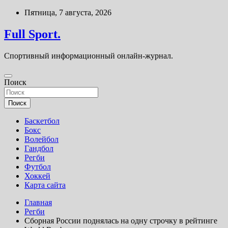
Перейти
Пятница, 7 августа, 2026
к
содержимому
Full Sport.
Спортивный информационный онлайн-журнал.
Поиск
Поиск
Баскетбол
Бокс
Волейбол
Гандбол
Регби
Футбол
Хоккей
Карта сайта
Главная
Регби
Сборная России поднялась на одну строчку в рейтинге