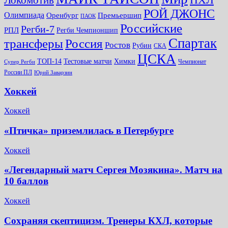
РОЙ ДЖОНС
Олимпиада
Оренбург
Премьершип
ПАОК
Российские
Регби-7
РПЛ
Регби Чемпионшип
Спартак
трансферы
Россия
Ростов
Рубин
СКА
ЦСКА
ТОП-14
Тестовые матчи
Химки
Чемпионат
Супер Регби
России ПЛ
Юрий Заварзин
Хоккей
Хоккей
«Птичка» приземлилась в Петербурге
Хоккей
«Легендарный матч Сергея Мозякина». Матч на
10 баллов
Хоккей
Сохраняя скептицизм. Тренеры КХЛ, которые