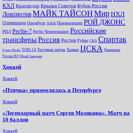
КХЛ
Краснодар
Крылья Советов
Кубок России
МАЙК ТАЙСОН
Мир
НХЛ
Локомотив
РОЙ ДЖОНС
Олимпиада
Оренбург
Премьершип
ПАОК
Российские
Регби-7
РПЛ
Регби Чемпионшип
Спартак
трансферы
Россия
Ростов
Рубин
СКА
ЦСКА
ТОП-14
Тестовые матчи
Химки
Чемпионат
Супер Регби
России ПЛ
Юрий Заварзин
Хоккей
Хоккей
«Птичка» приземлилась в Петербурге
Хоккей
«Легендарный матч Сергея Мозякина». Матч на
10 баллов
Хоккей