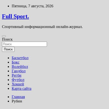
Перейти
Пятница, 7 августа, 2026
к
содержимому
Full Sport.
Спортивный информационный онлайн-журнал.
Поиск
Поиск
Баскетбол
Бокс
Волейбол
Гандбол
Регби
Футбол
Хоккей
Карта сайта
Главная
Рубин