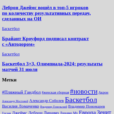
Леброн Джеймс вошёл в топ-5 игроков
по количеству результативных передач,
сделанных на ОИ
Баскетбол
Брайант Кроуфорд подписал контракт
с «Автодором»
Баскетбол
Баскетбол 3×3, Олимпиада-2024: результаты
матчей 31 июля
Метки
#новости
#Пляжный Гандбол
#женская сборная
Акрон
Баскетбол
Александр Соболев
Александр Мостовой
Василия Ломаченко
Владимир Пономарев
Владимир Гомельский
Зенит
Европа
Динамо
Джеймс Леброн
Динамо Мх
Грузия