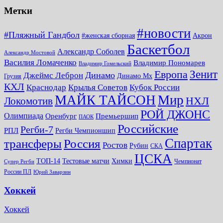
Метки
#новости
#Пляжный Гандбол
#женская сборная
Акрон
Баскетбол
Александр Соболев
Александр Мостовой
Василия Ломаченко
Владимир Пономарев
Владимир Гомельский
Зенит
Европа
Динамо
Джеймс Леброн
Динамо Мх
Грузия
КХЛ
Краснодар
Крылья Советов
Кубок России
МАЙК ТАЙСОН
Мир
НХЛ
Локомотив
РОЙ ДЖОНС
Олимпиада
Оренбург
Премьершип
ПАОК
Российские
Регби-7
РПЛ
Регби Чемпионшип
Спартак
трансферы
Россия
Ростов
Рубин
СКА
ЦСКА
ТОП-14
Тестовые матчи
Химки
Чемпионат
Супер Регби
России ПЛ
Юрий Заварзин
Хоккей
Хоккей