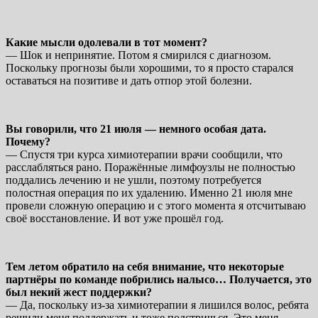
Какие мысли одолевали в тот момент?
— Шок и непринятие. Потом я смирился с диагнозом.
Поскольку прогнозы были хорошими, то я просто старался
оставаться на позитиве и дать отпор этой болезни.
Вы говорили, что 21 июля — немного особая дата.
Почему?
— Спустя три курса химиотерапии врачи сообщили, что
расслабляться рано. Поражённые лимфоузлы не полностью
поддались лечению и не ушли, поэтому потребуется
полостная операция по их удалению. Именно 21 июля мне
провели сложную операцию и с этого момента я отсчитываю
своё восстановление. И вот уже прошёл год.
Тем летом обратило на себя внимание, что некоторые
партнёры по команде побрились налысо… Получается, это
был некий жест поддержки?
— Да, поскольку из-за химиотерапии я лишился волос, ребята
решили меня поддержать и тоже подстричься. Это меня