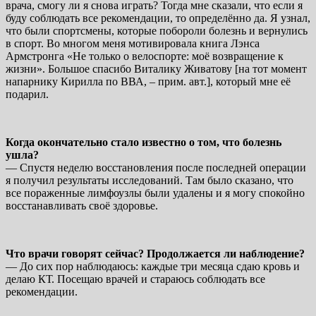
врача, смогу ли я снова играть? Тогда мне сказали, что если я
буду соблюдать все рекомендации, то определённо да. Я узнал,
что были спортсмены, которые побороли болезнь и вернулись
в спорт. Во многом меня мотивировала книга Лэнса
Армстронга «Не только о велоспорте: моё возвращение к
жизни». Большое спасибо Виталику Живатову [на тот момент
напарнику Кирилла по ВВА, – прим. авт.], который мне её
подарил.
Когда окончательно стало известно о том, что болезнь
ушла?
— Спустя неделю восстановления после последней операции
я получил результаты исследований. Там было сказано, что
все пораженные лимфоузлы были удалены и я могу спокойно
восстанавливать своё здоровье.
Что врачи говорят сейчас? Продолжается ли наблюдение?
— До сих пор наблюдаюсь: каждые три месяца сдаю кровь и
делаю КТ. Посещаю врачей и стараюсь соблюдать все
рекомендации.