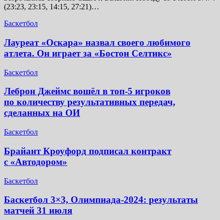
(23:23, 23:15, 14:15, 27:21)…
Баскетбол
Лауреат «Оскара» назвал своего любимого
атлета. Он играет за «Бостон Селтикс»
Баскетбол
Леброн Джеймс вошёл в топ-5 игроков
по количеству результативных передач,
сделанных на ОИ
Баскетбол
Брайант Кроуфорд подписал контракт
с «Автодором»
Баскетбол
Баскетбол 3×3, Олимпиада-2024: результаты
матчей 31 июля