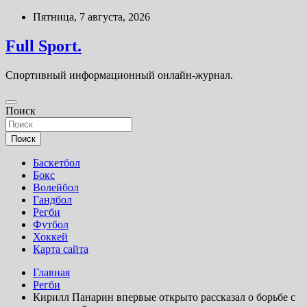
Перейти
Пятница, 7 августа, 2026
к
содержимому
Full Sport.
Спортивный информационный онлайн-журнал.
Поиск
Поиск
Баскетбол
Бокс
Волейбол
Гандбол
Регби
Футбол
Хоккей
Карта сайта
Главная
Регби
Кирилл Панарин впервые открыто рассказал о борьбе с