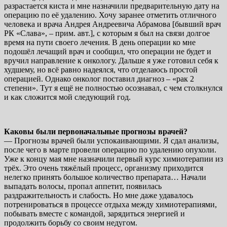
разрастается киста и мне назначили предварительную дату на
операцию по её удалению. Хочу заранее отметить отличного
человека и врача Андрея Андреевича Абрамова [бывший врач
РК «Слава», – прим. авт.], с которым я был на связи долгое
время на пути своего лечения. В день операции ко мне
подошёл лечащий врач и сообщил, что операции не будет и
вручил направление к онкологу. Дальше я уже готовил себя к
худшему, но всё равно надеялся, что отделаюсь простой
операцией. Однако онколог поставил диагноз – «рак 2
степени». Тут я ещё не полностью осознавал, с чем столкнулся
и как сложится мой следующий год.
Каковы были первоначальные прогнозы врачей?
— Прогнозы врачей были успокаивающими. Я сдал анализы,
после чего в марте провели операцию по удалению опухоли.
Уже к концу мая мне назначили первый курс химиотерапии из
трёх. Это очень тяжёлый процесс, организму приходится
нелегко принять большое количество препарата… Начали
выпадать волосы, пропал аппетит, появилась
раздражительность и слабость. Но мне даже удавалось
потренироваться в процессе отдыха между химиотерапиями,
побывать вместе с командой, зарядиться энергией и
продолжить борьбу со своим недугом.