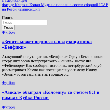
с американцем
по
Фаф де Клерк и Кэнан Муди не попали в состав сборной ЮАР
записям
на Регби чемпионшип
Поиск
Поиск
Футбол
«Зенит» может подписать полузащитника
«Бенфики»
Атакующий полузащитник «Бенфики» Оркун Кекчю попал в
сферу интересов петербургского «Зенита». Фото: ФК
«Фейеноорд» Как сообщает источник, петербургский клуб
рассматривает Кекчю как потенциальную замену Иличу.
«Зенит» готов заплатить за турецкого…
Футбол
«Амкал» обыграл «Коломну» со счетом 8:1 в
рамках Кубка России
Футбол