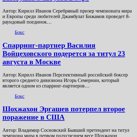
Автор: Кирилл Иванов Серебряный призер чемпионата мира
и Европы среди любителей Джамбулат Бижамов проведет 8-
раундовый поединок…
Бокс
Спарринг-партнер Василия
Войцеховского подерется за титул 23
августа в Москве
Автор: Кирилл Иванов Перспективный российский боксер
второго среднего дивизиона Игорь Семернин, который
является одним из спарринг-партнеров…
Бокс
Шохжахон Эргашев потерпел второе
поражение в США
Автор: Владимир Сосновский Бывший претендент на титул
чемпиона мира в первом полусреднем весе Шохжахон