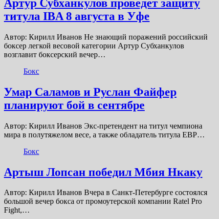
Артур Субханкулов проведет защиту
титула IBA 8 августа в Уфе
Автор: Кирилл Иванов Не знающий поражений российский
боксер легкой весовой категории Артур Субханкулов
возглавит боксерский вечер…
Бокс
Умар Саламов и Руслан Файфер
планируют бой в сентябре
Автор: Кирилл Иванов Экс-претендент на титул чемпиона
мира в полутяжелом весе, а также обладатель титула ЕВР…
Бокс
Артыш Лопсан победил Мбия Нкаку
Автор: Кирилл Иванов Вчера в Санкт-Петербурге состоялся
большой вечер бокса от промоутерской компании Ratel Pro
Fight,…