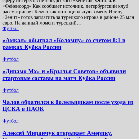
сферу интересов петербургского «Зенита». Фото: ФК
«Фейеноорд» Как сообщает источник, петербургский клуб
рассматривает Кекчю как потенциальную замену Иличу.
«Зенит» готов заплатить за турецкого игрока в районе 25 млн
евро. На данный момент турецкий…
Футбол
«Амкал» обыграл «Коломну» со счетом 8:1 в
рамках Кубка России
Футбол
«Динамо Мх» и «Крылья Советов» объявили
стартовые составы на матч Кубка России
Футбол
Чалов обратился к болельщикам после ухода из
ЦСКА в ПАОК
Футбол
Алексей Миранчук открывает Америку.