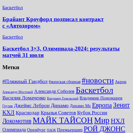
Баскетбол
Брайант Кроуфорд подписал контракт
с «Автодором»
Баскетбол
Баскетбол 3×3, Олимпиада-2024: результаты
матчей 31 июля
Метки
#новости
#Пляжный Гандбол
#женская сборная
Акрон
Баскетбол
Александр Соболев
Александр Мостовой
Василия Ломаченко
Владимир Пономарев
Владимир Гомельский
Зенит
Европа
Динамо
Джеймс Леброн
Динамо Мх
Грузия
КХЛ
Краснодар
Крылья Советов
Кубок России
МАЙК ТАЙСОН
Мир
НХЛ
Локомотив
РОЙ ДЖОНС
Олимпиада
Оренбург
Премьершип
ПАОК