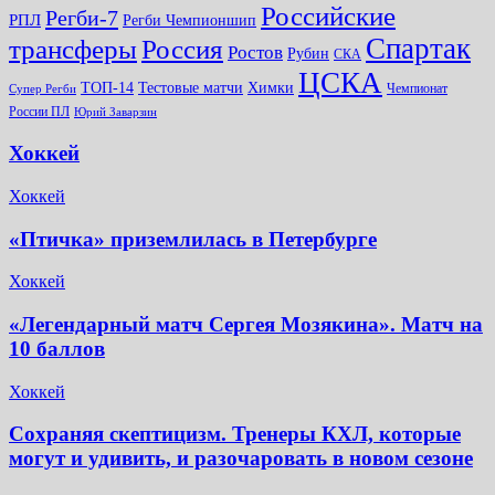
Российские
Регби-7
РПЛ
Регби Чемпионшип
Спартак
трансферы
Россия
Ростов
Рубин
СКА
ЦСКА
ТОП-14
Тестовые матчи
Химки
Чемпионат
Супер Регби
России ПЛ
Юрий Заварзин
Хоккей
Хоккей
«Птичка» приземлилась в Петербурге
Хоккей
«Легендарный матч Сергея Мозякина». Матч на
10 баллов
Хоккей
Сохраняя скептицизм. Тренеры КХЛ, которые
могут и удивить, и разочаровать в новом сезоне