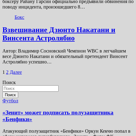
боксеру Райану Гарсии официально предъявили обвинения по
поводу инцидента, произошедшего 8…
Бокс
Взвешивание Дзюнто Накатани и
Винсента Астролябио
Автор: Владимир Сосновский Чемпион WBC в легчайшем
весе Дзюнто Накатани и обязательный претендент Винсент
Астролябио успешно…
Пагинация
1
2
Далее
записей
Поиск
Поиск
Футбол
«Зенит» может подписать полузащитника
«Бенфики»
Атакующий полузащитник «Бенфики» Оркун Кекчю попал в