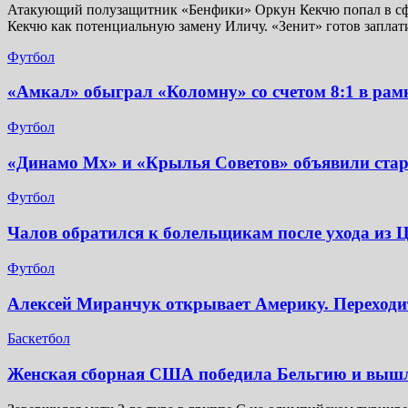
Атакующий полузащитник «Бенфики» Оркун Кекчю попал в сфер
Кекчю как потенциальную замену Иличу. «Зенит» готов заплат
Футбол
«Амкал» обыграл «Коломну» со счетом 8:1 в рам
Футбол
«Динамо Мх» и «Крылья Советов» объявили стар
Футбол
Чалов обратился к болельщикам после ухода и
Футбол
Алексей Миранчук открывает Америку. Переходит
Баскетбол
Женская сборная США победила Бельгию и выш