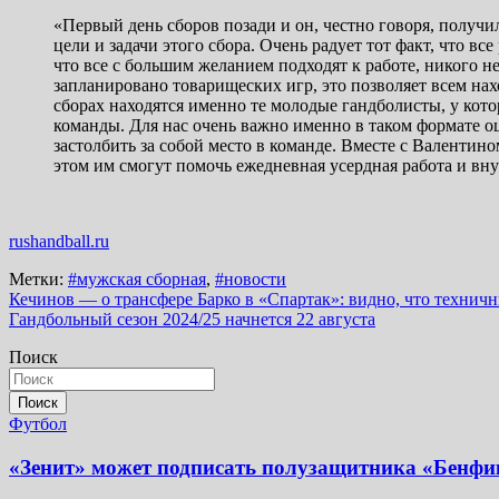
«Первый день сборов позади и он, честно говоря, получ
цели и задачи этого сбора. Очень радует тот факт, что 
что все с большим желанием подходят к работе, никого нел
запланировано товарищеских игр, это позволяет всем нах
сборах находятся именно те молодые гандболисты, у кот
команды. Для нас очень важно именно в таком формате о
застолбить за собой место в команде. Вместе с Валенти
этом им смогут помочь ежедневная усердная работа и в
rushandball.ru
Метки:
#мужская сборная
,
#новости
Навигация
Кечинов — о трансфере Барко в «Спартак»: видно, что технич
Гандбольный сезон 2024/25 начнется 22 августа
по
Поиск
записям
Поиск
Футбол
«Зенит» может подписать полузащитника «Бенфи