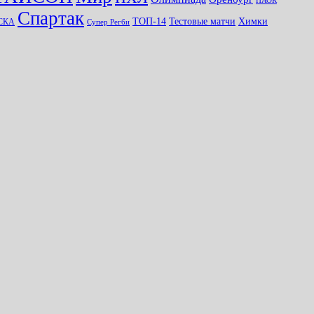
ПАОК
Спартак
ТОП-14
Тестовые матчи
Химки
СКА
Супер Регби