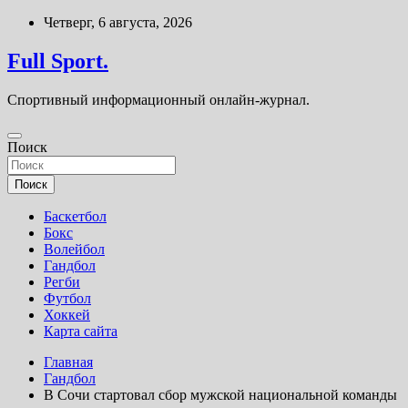
Перейти
Четверг, 6 августа, 2026
к
содержимому
Full Sport.
Спортивный информационный онлайн-журнал.
Поиск
Поиск
Баскетбол
Бокс
Волейбол
Гандбол
Регби
Футбол
Хоккей
Карта сайта
Главная
Гандбол
В Сочи стартовал сбор мужской национальной команды