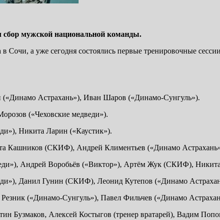
ал сбор мужской национальной команды.
 Сочи, а уже сегодня состоялись первые тренировочные сессии.
 («Динамо Астрахань»), Иван Шаров («Динамо-Сунгуль»).
Морозов («Чеховские медведи»).
ди»), Никита Ларин («Каустик»).
ита Кашников (СКИФ), Андрей Климентьев («Динамо Астрахань»
еди»), Андрей Воробьёв («Виктор»), Артём Жук (СКИФ), Никита
еди»), Данил Гунин (СКИФ), Леонид Кутепов («Динамо Астраха
а Резник («Динамо-Сунгуль»), Павел Фильчев («Динамо Астрахан
нтин Бузмаков, Алексей Костыгов (тренер вратарей), Вадим Попо