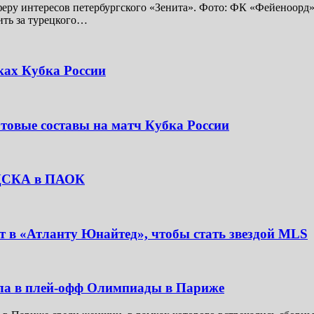
у интересов петербургского «Зенита». Фото: ФК «Фейеноорд» 
ить за турецкого…
ках Кубка России
товые составы на матч Кубка России
з ЦСКА в ПАОК
 в «Атланту Юнайтед», чтобы стать звездой MLS
ла в плей-офф Олимпиады в Париже