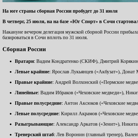
На юге страны сборная России пробудет до 31 июля
В четверг, 25 июля, на на базе «Юг Спорт» в Сочи стартов
Накануне вечером делегация мужской сборной России прибыла в
базироваться в Сочи вплоть по 31 июля.
Сборная России
Вратари
: Вадим Кондратенко (СКИФ), Дмитрий Корякин
Левые
крайние
: Ярослав Лукьянцев («Акбузат»), Донат 
Правые
крайние
: Андрей Волхонский («Пермские медве
Линейные
: Вадим Ибраков («Чеховские медведи»), Ник
Правые
полусредние
: Антон Аксюков («Чеховские медв
Левые
полусредние
: Кирилл Акрамов («Чеховские медв
Разыгрывающие
: Александр Аркатов («Зенит»), Никит
Тренерский
штаб
: Лев Воронин (главный тренер), Вале