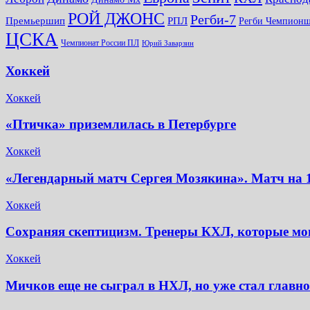
РОЙ ДЖОНС
Регби-7
Премьершип
РПЛ
Регби Чемпион
ЦСКА
Чемпионат России ПЛ
Юрий Заварзин
Хоккей
Хоккей
«Птичка» приземлилась в Петербурге
Хоккей
«Легендарный матч Сергея Мозякина». Матч на 
Хоккей
Сохраняя скептицизм. Тренеры КХЛ, которые могу
Хоккей
Мичков еще не сыграл в НХЛ, но уже стал главн