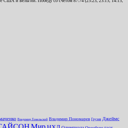
США и Бельгии. Победу со счётом 87:74 (23:23, 23:15, 14:15,
маченко
Джеймс
Владимир Пономарев
Грузия
Владимир Гомельский
ТАЙСОН
Мир
НХЛ
Олимпиада
Оренбург