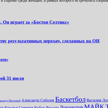
в Париже среди женщин, в рамках которого встречались сборные 
. Он играет за «Бостон Селтикс»
ству результативных передач, сделанных на ОИ
ром»
чей 31 июля
Баскетбол
Василия Ло
Александр Соболев
ксандр Мостовой
МАЙК 
Локомотив
ар
Крылья Советов
Кубок России