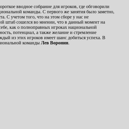
ороткое вводное собрание для игроков, где обговорили
циональной команды. С первого же занятия было заметно,
а. С учетом того, что на этом сборе у нас не
кий штаб сошелся во мнении, что в данный момент на
 себе, как о полноправных игроках национальной
ость, потенциал, а также желание и стремление
ждый из этих игроков имеет шанс добиться успеха. В
ациональной команды
Лев Воронин
.