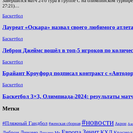
Завершился матч 2-го тура в группе C на олимпийском турнире 
27:21)…
Баскетбол
Лауреат «Оскара» назвал своего любимого атлета
Баскетбол
Леброн Джеймс вошёл в топ-5 игроков по количе
Баскетбол
Брайант Кроуфорд подписал контракт с «Автодо
Баскетбол
Баскетбол 3×3, Олимпиада-2024: результаты мат
Метки
#новости
#Пляжный Гандбол
#женская сборная
Акрон
Але
Зенит
Европа
КХЛ
Динамо
Леброн
Краснод
Динамо Мх