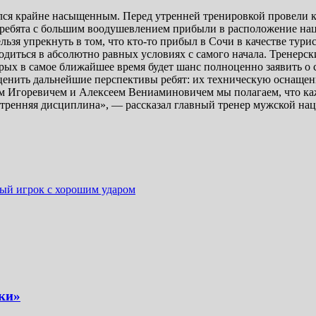
ился крайне насыщенным. Перед утренней тренировкой провели к
все ребята с большим воодушевлением прибыли в расположение на
ьзя упрекнуть в том, что кто-то прибыл в Сочи в качестве турист
одиться в абсолютно равных условиях с самого начала. Тренерс
орых в самое ближайшее время будет шанс полноценно заявить о
ценить дальнейшие перспективы ребят: их техническую оснащенн
ном Игоревичем и Алексеем Вениаминовичем мы полагаем, что ка
нутренняя дисциплина», — рассказал главный тренер мужской н
ный игрок с хорошим ударом
ки»