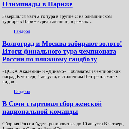
Олимпиады в Париже
Завершился матч 2-го тура в группе C на олимпийском
турнире в Париже среди женщин, в рамках…
Гандбол
Волгоград и Москва забирают золото!
Итоги финального тура чемпионата
России по пляжному гандболу
«ЦСКА-Академия» и «Динамо» – обладатели чемпионских
наград В четверг, 1 августа, в столичном Центре пляжных
видов…
Гандбол
В Сочи стартовал сбор женской
национальной команды
Сборная России будет тренироваться до 10 августа В четверг,
1 августа, в Сочи на базе «Юг…