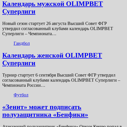
Календарь мужской OLIMPBET
Суперлиги
Новый сезон стартует 26 августа Высший Совет ФГР
утвердил согласованный клубами календарь OLIMPBET
Суперлиги – Чемпионата…
Гандбол
Календарь женской OLIMPBET
Суперлиги
Турнир стартует 6 сентября Высший Совет ФГР утвердил
согласованный клубами календарь OLIMPBET Суперлиги –
Чемпионата России…
Футбол
«Зенит» может подписать
полузащитника «Бенфики»
Атакующий полузащитник «Бенфики» Оркун Кекчю попал в