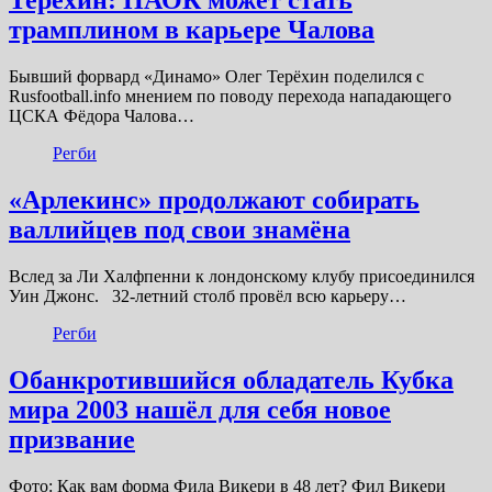
Терехин: ПАОК может стать
трамплином в карьере Чалова
Бывший форвард «Динамо» Олег Терёхин поделился с
Rusfootball.info мнением по поводу перехода нападающего
ЦСКА Фёдора Чалова…
Регби
«Арлекинс» продолжают собирать
валлийцев под свои знамёна
Вслед за Ли Халфпенни к лондонскому клубу присоединился
Уин Джонс. 32-летний столб провёл всю карьеру…
Регби
Обанкротившийся обладатель Кубка
мира 2003 нашёл для себя новое
призвание
Фото: Как вам форма Фила Викери в 48 лет? Фил Викери