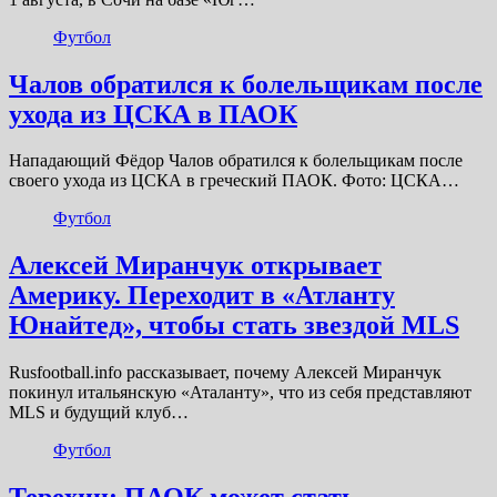
Футбол
Чалов обратился к болельщикам после
ухода из ЦСКА в ПАОК
Нападающий Фёдор Чалов обратился к болельщикам после
своего ухода из ЦСКА в греческий ПАОК. Фото: ЦСКА…
Футбол
Алексей Миранчук открывает
Америку. Переходит в «Атланту
Юнайтед», чтобы стать звездой MLS
Rusfootball.info рассказывает, почему Алексей Миранчук
покинул итальянскую «Аталанту», что из себя представляют
MLS и будущий клуб…
Футбол