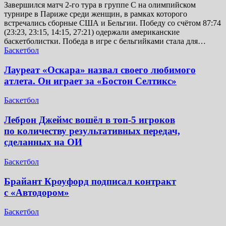
Завершился матч 2-го тура в группе C на олимпийском
турнире в Париже среди женщин, в рамках которого
встречались сборные США и Бельгии. Победу со счётом 87:74
(23:23, 23:15, 14:15, 27:21) одержали американские
баскетболистки. Победа в игре с бельгийками стала для…
Баскетбол
Лауреат «Оскара» назвал своего любимого
атлета. Он играет за «Бостон Селтикс»
Баскетбол
Леброн Джеймс вошёл в топ-5 игроков
по количеству результативных передач,
сделанных на ОИ
Баскетбол
Брайант Кроуфорд подписал контракт
с «Автодором»
Баскетбол