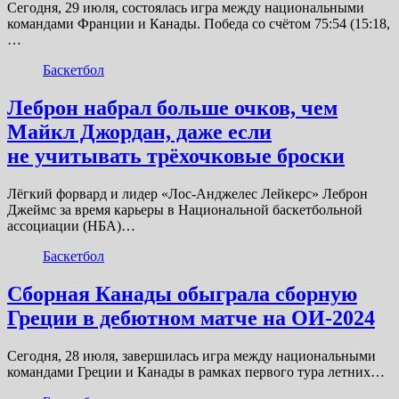
Сегодня, 29 июля, состоялась игра между национальными
командами Франции и Канады. Победа со счётом 75:54 (15:18,
…
Баскетбол
Леброн набрал больше очков, чем
Майкл Джордан, даже если
не учитывать трёхочковые броски
Лёгкий форвард и лидер «Лос-Анджелес Лейкерс» Леброн
Джеймс за время карьеры в Национальной баскетбольной
ассоциации (НБА)…
Баскетбол
Сборная Канады обыграла сборную
Греции в дебютном матче на ОИ-2024
Сегодня, 28 июля, завершилась игра между национальными
командами Греции и Канады в рамках первого тура летних…