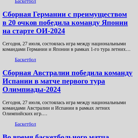
Баскетбол
Сборная Германии с преимуществом
в 20 очков победила команду Японии
на старте ОИ-2024
Сегодня, 27 июля, состоялась игра между национальными
командами Германии и Японии в рамках 1-го тура летних…
Баскетбол
Сборная Австралии победила команду
Испании в матче первого тура
Олимпиады-2024
Сегодня, 27 июля, состоялась игра между национальными
командами Австралии и Испании в рамках летних
Олимпийских игр.…
Баскетбол
Во время баскетбольного матча