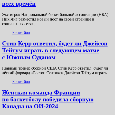
всех времён
Экс-игрок Национальной баскетбольной ассоциации (НБА)
Ник Янг разместил новый пост на своей странице в
социальных сетях,…
Баскетбол
Стив Керр ответил, будет ли Джейсон
Тейтум играть в следующем матче
с Южным Суданом
Главный тренер сборной США Стив Керр ответил, будет ли
лёгкий форвард «Бостон Селтикс» Джейсон Тейтум играть…
Баскетбол
Женская команда Франции
по баскетболу победила сборную
Канады на ОИ-2024