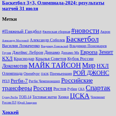
Баскетбол 3×3, Олимпиада-2024: результаты
матчей 31 июля
Метки
#новости
#Пляжный Гандбол
#женская сборная
Акрон
Баскетбол
Александр Соболев
Александр Мостовой
Василия Ломаченко
Владимир Пономарев
Владимир Гомельский
Зенит
Европа
Динамо
Джеймс Леброн
Динамо Мх
Грузия
КХЛ
Краснодар
Крылья Советов
Кубок России
МАЙК ТАЙСОН
Мир
НХЛ
Локомотив
РОЙ ДЖОНС
Олимпиада
Оренбург
Премьершип
ПАОК
Российские
Регби-7
РПЛ
Регби Чемпионшип
Спартак
трансферы
Россия
Ростов
Рубин
СКА
ЦСКА
ТОП-14
Тестовые матчи
Химки
Чемпионат
Супер Регби
России ПЛ
Юрий Заварзин
Хоккей