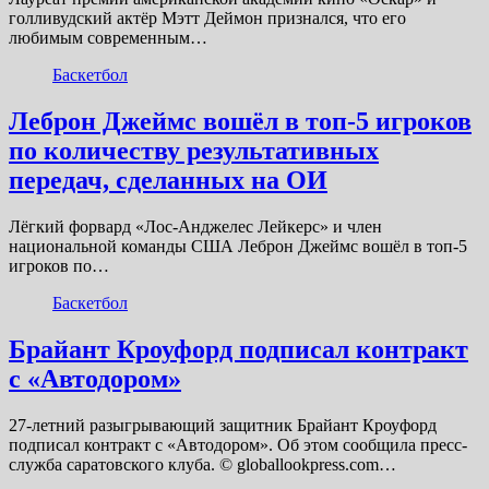
голливудский актёр Мэтт Деймон признался, что его
любимым современным…
Баскетбол
Леброн Джеймс вошёл в топ-5 игроков
по количеству результативных
передач, сделанных на ОИ
Лёгкий форвард «Лос-Анджелес Лейкерс» и член
национальной команды США Леброн Джеймс вошёл в топ-5
игроков по…
Баскетбол
Брайант Кроуфорд подписал контракт
с «Автодором»
27-летний разыгрывающий защитник Брайант Кроуфорд
подписал контракт с «Автодором». Об этом сообщила пресс-
служба саратовского клуба. © globallookpress.com…