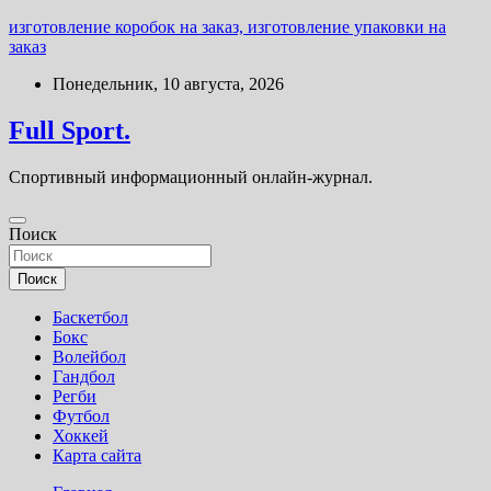
изготовление коробок на заказ, изготовление упаковки на
заказ
Перейти
Понедельник, 10 августа, 2026
к
содержимому
Full Sport.
Спортивный информационный онлайн-журнал.
Поиск
Поиск
Баскетбол
Бокс
Волейбол
Гандбол
Регби
Футбол
Хоккей
Карта сайта