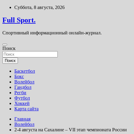
Перейти
Суббота, 8 августа, 2026
к
содержимому
Full Sport.
Спортивный информационный онлайн-журнал.
Поиск
Поиск
Баскетбол
Бокс
Волейбол
Гандбол
Регби
Футбол
Хоккей
Карта сайта
Главная
Волейбол
2-4 августа на Сахалине – VII этап чемпионата России