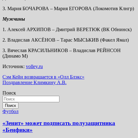
3. Мария БОЧАРОВА – Мария ЕГОРОВА (Локомотив Клнгр)
Мужчины
1. Алексей АРХИПОВ – Дмитрий ВЕРЕТЮК (ВК Обнинск)
2. Владислав АКСЁНОВ – Тарас МЫСЬКИВ (Факел Ямал)
3. Вячеслав КРАСИЛЬНИКОВ – Владислав РЕЙНСОН
(Динамо М)
Источник:
volley.ru
Навигация
Сэм Кейн возвращается в «Олл Блэкс»
Поздравление Климкину А.В.
по
Поиск
записям
Поиск
Футбол
«Зенит» может подписать полузащитника
«Бенфики»