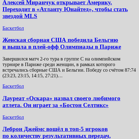
Алексей Миранчук открывает Америку.
Переходит в «Атланту Юнайтед», чтобы стать
звездой MLS
Баскетбол
Женская сборная США победила Бельгию
и вышла в плей-офф Олимпиады в Париже
Завершился матч 2-го тура в группе C на олимпийском
турнире в Париже среди женщин, в рамках которого
встречались сборные США и Бельгии. Победу со счётом 87:74
(23:23, 23:15, 14:15, 27:21)…
Баскетбол
Лауреат «Оскара» назвал своего любимого
атлета. Он играет за «Бостон Селтикс»
Баскетбол
Леброн Джеймс вошёл в топ-5 игроков
по количеству результативных передач,