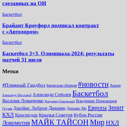
сделанных на ОИ
Баскетбол
Брайант Кроуфорд подписал контракт
с «Автодором»
Баскетбол
Баскетбол 3×3, Олимпиада-2024: результаты
матчей 31 июля
Метки
#новости
#Пляжный Гандбол
#женская сборная
Акрон
Баскетбол
Александр Соболев
Александр Мостовой
Василия Ломаченко
Владимир Пономарев
Владимир Гомельский
Зенит
Европа
Динамо
Джеймс Леброн
Динамо Мх
Грузия
КХЛ
Краснодар
Крылья Советов
Кубок России
МАЙК ТАЙСОН
Мир
НХЛ
Локомотив