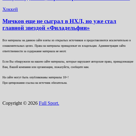
Хоккей
Мичков еще не сыграл в НХЛ, но уже стал
главной звездой «Филадельфии»
Все материалы на данном сайте взяты из открытых источников и предоставляются исключительно в
ознакомительных целях. Права на материалы принадлежат их владельцам. Администрация сайта
ответственности за содержание материала не несет.
Если Вы обнаружили на нашем сайте материалы, которые нарушают авторские права, принадлежащие
Вам, Вашей компании или организации, пожалуйста, сообщите нам.
На сайте могут быть опубликованы материалы 18+!
При цитировании ссылка на источник обязательна.
Copyright © 2026
Full Sport.