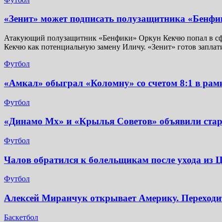
«Зенит» может подписать полузащитника «Бенфи
Атакующий полузащитник «Бенфики» Оркун Кекчю попал в сфер
Кекчю как потенциальную замену Иличу. «Зенит» готов заплат
Футбол
«Амкал» обыграл «Коломну» со счетом 8:1 в рам
Футбол
«Динамо Мх» и «Крылья Советов» объявили стар
Футбол
Чалов обратился к болельщикам после ухода и
Футбол
Алексей Миранчук открывает Америку. Переходит
Баскетбол