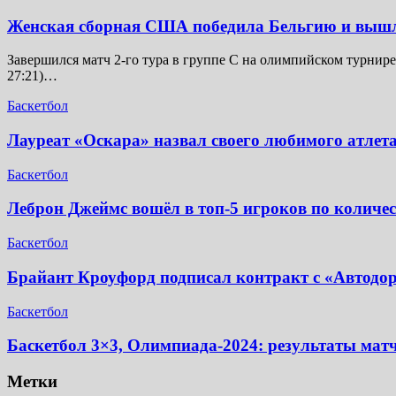
Женская сборная США победила Бельгию и выш
Завершился матч 2-го тура в группе C на олимпийском турнире 
27:21)…
Баскетбол
Лауреат «Оскара» назвал своего любимого атлета
Баскетбол
Леброн Джеймс вошёл в топ-5 игроков по количе
Баскетбол
Брайант Кроуфорд подписал контракт с «Автодо
Баскетбол
Баскетбол 3×3, Олимпиада-2024: результаты мат
Метки