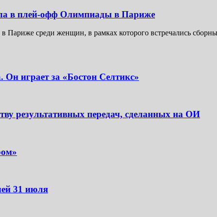
ла в плей-офф Олимпиады в Париже
в Париже среди женщин, в рамках которого встречались сборные 
. Он играет за «Бостон Селтикс»
ству результативных передач, сделанных на ОИ
ром»
чей 31 июля