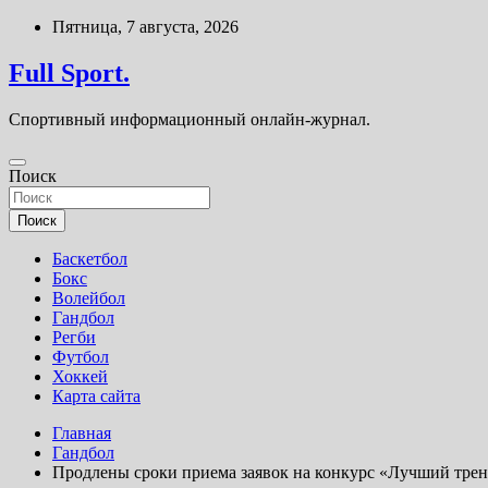
Перейти
Пятница, 7 августа, 2026
к
содержимому
Full Sport.
Спортивный информационный онлайн-журнал.
Поиск
Поиск
Баскетбол
Бокс
Волейбол
Гандбол
Регби
Футбол
Хоккей
Карта сайта
Главная
Гандбол
Продлены сроки приема заявок на конкурс «Лучший трене