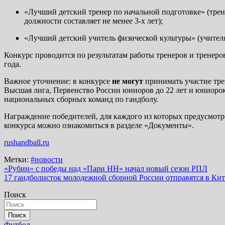
«Лучший детский тренер по начальной подготовке» (тре
должности составляет не менее 3-х лет);
«Лучший детский учитель физической культуры» (учителя
Конкурс проводится по результатам работы тренеров и тренеров
года.
Важное уточнение: в конкурсе
не могут
принимать участие трен
Высшая лига, Первенство России юниоров до 22 лет и юниорок 
национальных сборных команд по гандболу.
Награждение победителей, для каждого из которых предусмотре
конкурса можно ознакомиться в разделе «Документы».
rushandball.ru
Метки:
#новости
Навигация
«Рубин» с победы над «Пари НН» начал новый сезон РПЛ
17 гандболисток молодежной сборной России отправятся в Ки
по
Поиск
записям
Поиск
Футбол