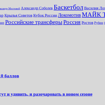
Баскетбол
Василия Ло
Александр Соболев
ксандр Мостовой
МАЙК 
Локомотив
ар
Крылья Советов
Кубок России
Российские трансферы
Россия
Ростов
шип
Рубин
10 баллов
т и удивить, и разочаровать в новом сезоне