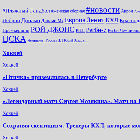
#новости
#Пляжный Гандбол
#женская сборная
Акрон
Але
Зенит
Европа
КХЛ
Динамо
Леброн
Краснод
Динамо Мх
РОЙ ДЖОНС
Регби-7
Премьершип
РПЛ
Регби Чемпион
ЦСКА
Чемпионат России ПЛ
Юрий Заварзин
Хоккей
Хоккей
«Птичка» приземлилась в Петербурге
Хоккей
«Легендарный матч Сергея Мозякина». Матч на 
Хоккей
Сохраняя скептицизм. Тренеры КХЛ, которые могу
Хоккей