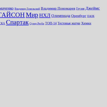
маченко
Джеймс
Владимир Пономарев
Грузия
Владимир Гомельский
ТАЙСОН
Мир
НХЛ
Олимпиада
Оренбург
ПАОК
Спартак
ТОП-14
Тестовые матчи
Химки
СКА
Супер Регби