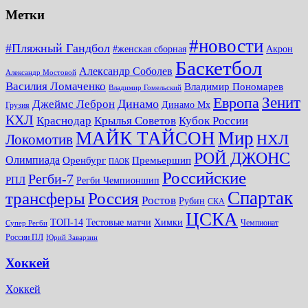
Метки
#новости
#Пляжный Гандбол
#женская сборная
Акрон
Баскетбол
Александр Соболев
Александр Мостовой
Василия Ломаченко
Владимир Пономарев
Владимир Гомельский
Зенит
Европа
Динамо
Джеймс Леброн
Динамо Мх
Грузия
КХЛ
Краснодар
Крылья Советов
Кубок России
МАЙК ТАЙСОН
Мир
НХЛ
Локомотив
РОЙ ДЖОНС
Олимпиада
Оренбург
Премьершип
ПАОК
Российские
Регби-7
РПЛ
Регби Чемпионшип
Спартак
трансферы
Россия
Ростов
Рубин
СКА
ЦСКА
ТОП-14
Тестовые матчи
Химки
Чемпионат
Супер Регби
России ПЛ
Юрий Заварзин
Хоккей
Хоккей