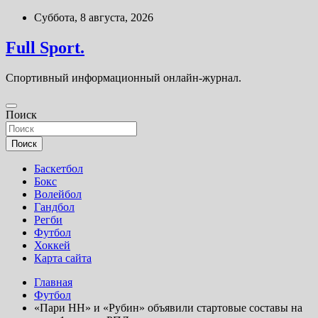
Перейти
Суббота, 8 августа, 2026
к
содержимому
Full Sport.
Спортивный информационный онлайн-журнал.
Поиск
Поиск
Баскетбол
Бокс
Волейбол
Гандбол
Регби
Футбол
Хоккей
Карта сайта
Главная
Футбол
«Пари НН» и «Рубин» объявили стартовые составы на