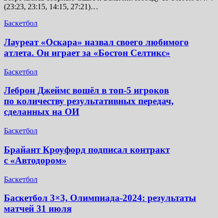
(23:23, 23:15, 14:15, 27:21)…
Баскетбол
Лауреат «Оскара» назвал своего любимого
атлета. Он играет за «Бостон Селтикс»
Баскетбол
Леброн Джеймс вошёл в топ-5 игроков
по количеству результативных передач,
сделанных на ОИ
Баскетбол
Брайант Кроуфорд подписал контракт
с «Автодором»
Баскетбол
Баскетбол 3×3, Олимпиада-2024: результаты
матчей 31 июля