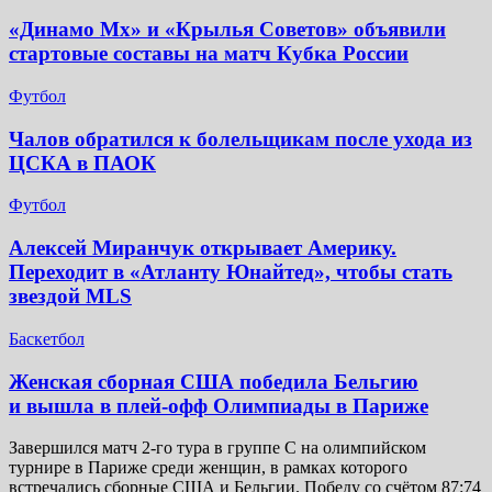
«Динамо Мх» и «Крылья Советов» объявили
стартовые составы на матч Кубка России
Футбол
Чалов обратился к болельщикам после ухода из
ЦСКА в ПАОК
Футбол
Алексей Миранчук открывает Америку.
Переходит в «Атланту Юнайтед», чтобы стать
звездой MLS
Баскетбол
Женская сборная США победила Бельгию
и вышла в плей-офф Олимпиады в Париже
Завершился матч 2-го тура в группе C на олимпийском
турнире в Париже среди женщин, в рамках которого
встречались сборные США и Бельгии. Победу со счётом 87:74