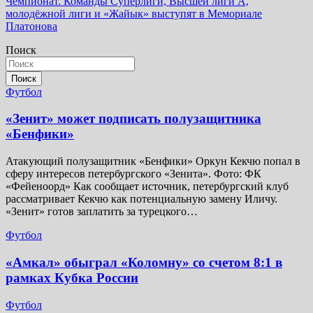
Чемпионат. Команды Суперлиги, Высшей лиги А,
записям
молодёжной лиги и «Жайык» выступят в Мемориале
Платонова
Поиск
Поиск
Футбол
«Зенит» может подписать полузащитника
«Бенфики»
Атакующий полузащитник «Бенфики» Оркун Кекчю попал в
сферу интересов петербургского «Зенита». Фото: ФК
«Фейеноорд» Как сообщает источник, петербургский клуб
рассматривает Кекчю как потенциальную замену Иличу.
«Зенит» готов заплатить за турецкого…
Футбол
«Амкал» обыграл «Коломну» со счетом 8:1 в
рамках Кубка России
Футбол