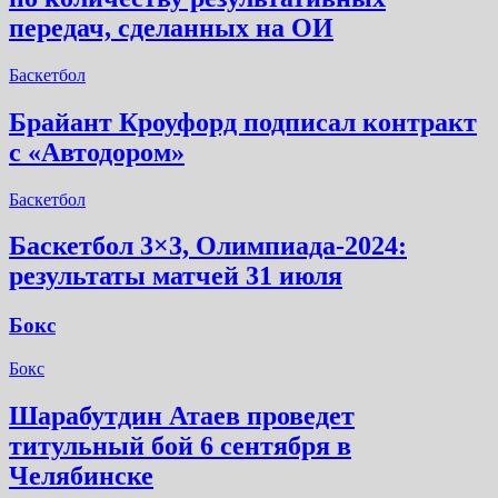
передач, сделанных на ОИ
Баскетбол
Брайант Кроуфорд подписал контракт
с «Автодором»
Баскетбол
Баскетбол 3×3, Олимпиада-2024:
результаты матчей 31 июля
Бокс
Бокс
Шарабутдин Атаев проведет
титульный бой 6 сентября в
Челябинске