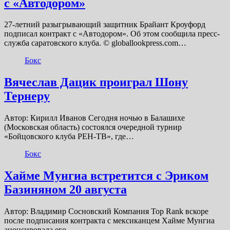
с «Автодором»
27-летний разыгрывающий защитник Брайант Кроуфорд
подписал контракт с «Автодором». Об этом сообщила пресс-
служба саратовского клуба. © globallookpress.com…
Бокс
Вячеслав Дацик проиграл Шону
Тернеру
Автор: Кирилл Иванов Сегодня ночью в Балашихе
(Московская область) состоялся очередной турнир
«Бойцовского клуба РЕН-ТВ», где…
Бокс
Хайме Мунгиа встретится с Эриком
Базиняном 20 августа
Автор: Владимир Сосновский Компания Top Rank вскоре
после подписания контракта с мексиканцем Хайме Мунгиа
анонсировала его…