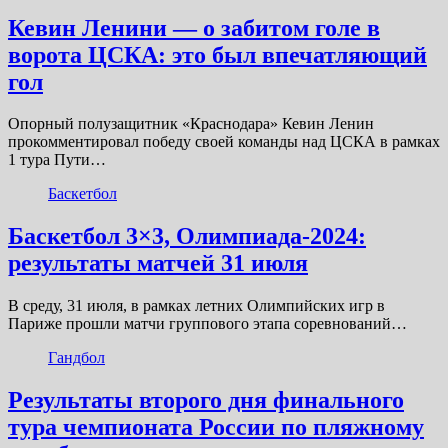
Кевин Ленини — о забитом голе в
ворота ЦСКА: это был впечатляющий
гол
Опорный полузащитник «Краснодара» Кевин Ленин
прокомментировал победу своей команды над ЦСКА в рамках
1 тура Пути…
Баскетбол
Баскетбол 3×3, Олимпиада-2024:
результаты матчей 31 июля
В среду, 31 июля, в рамках летних Олимпийских игр в
Париже прошли матчи группового этапа соревнований…
Гандбол
Результаты второго дня финального
тура чемпионата России по пляжному