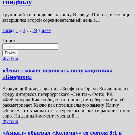
гандболу
Групповой этап подошел к концу В среду, 31 июля, в столице
завершился второй соревновательный день в…
Пагинация
Назад
1
2
3
…
24
Далее
записей
Поиск
Поиск
Футбол
«Зенит» может подписать полузащитника
«Бенфики»
Атакующий полузащитник «Бенфики» Оркун Кекчю попал в
сферу интересов петербургского «Зенита». Фото: ФК
«Фейеноорд» Как сообщает источник, петербургский клуб
рассматривает Кекчю как потенциальную замену Иличу.
«Зенит» готов заплатить за турецкого игрока в районе 25 млн
евро. На данный момент турецкий…
Футбол
«Амкал» обыграл «Коломну» со счетом 8:1 в