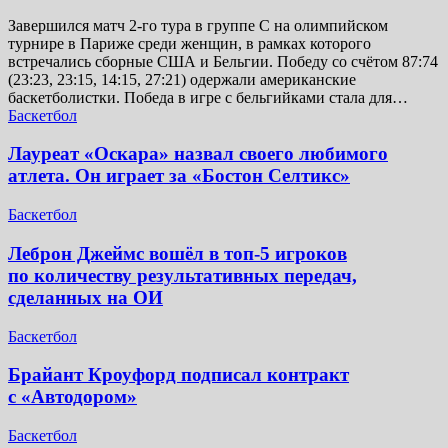
Завершился матч 2-го тура в группе C на олимпийском
турнире в Париже среди женщин, в рамках которого
встречались сборные США и Бельгии. Победу со счётом 87:74
(23:23, 23:15, 14:15, 27:21) одержали американские
баскетболистки. Победа в игре с бельгийками стала для…
Баскетбол
Лауреат «Оскара» назвал своего любимого
атлета. Он играет за «Бостон Селтикс»
Баскетбол
Леброн Джеймс вошёл в топ-5 игроков
по количеству результативных передач,
сделанных на ОИ
Баскетбол
Брайант Кроуфорд подписал контракт
с «Автодором»
Баскетбол