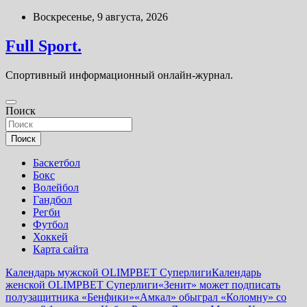
Перейти
Воскресенье, 9 августа, 2026
к
содержимому
Full Sport.
Спортивный информационный онлайн-журнал.
Поиск
Поиск
Баскетбол
Бокс
Волейбол
Гандбол
Регби
Футбол
Хоккей
Карта сайта
Календарь мужской OLIMPBET Суперлиги
Календарь
женской OLIMPBET Суперлиги
«Зенит» может подписать
полузащитника «Бенфики»
«Амкал» обыграл «Коломну» со