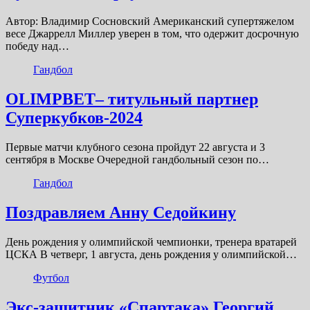
Автор: Владимир Сосновский Американский супертяжелом
весе Джаррелл Миллер уверен в том, что одержит досрочную
победу над…
Гандбол
OLIMPBET– титульный партнер
Суперкубков-2024
Первые матчи клубного сезона пройдут 22 августа и 3
сентября в Москве Очередной гандбольный сезон по…
Гандбол
Поздравляем Анну Седойкину
День рождения у олимпийской чемпионки, тренера вратарей
ЦСКА В четверг, 1 августа, день рождения у олимпийской…
Футбол
Экс-защитник «Спартака» Георгий