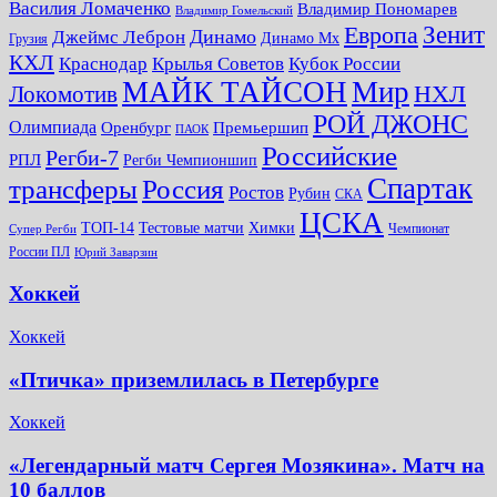
Василия Ломаченко
Владимир Пономарев
Владимир Гомельский
Зенит
Европа
Динамо
Джеймс Леброн
Динамо Мх
Грузия
КХЛ
Краснодар
Крылья Советов
Кубок России
МАЙК ТАЙСОН
Мир
НХЛ
Локомотив
РОЙ ДЖОНС
Олимпиада
Оренбург
Премьершип
ПАОК
Российские
Регби-7
РПЛ
Регби Чемпионшип
Спартак
трансферы
Россия
Ростов
Рубин
СКА
ЦСКА
ТОП-14
Тестовые матчи
Химки
Чемпионат
Супер Регби
России ПЛ
Юрий Заварзин
Хоккей
Хоккей
«Птичка» приземлилась в Петербурге
Хоккей
«Легендарный матч Сергея Мозякина». Матч на
10 баллов