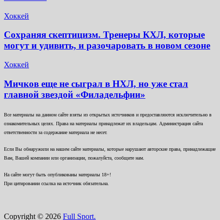
Хоккей
Сохраняя скептицизм. Тренеры КХЛ, которые
могут и удивить, и разочаровать в новом сезоне
Хоккей
Мичков еще не сыграл в НХЛ, но уже стал
главной звездой «Филадельфии»
Все материалы на данном сайте взяты из открытых источников и предоставляются исключительно в
ознакомительных целях. Права на материалы принадлежат их владельцам. Администрация сайта
ответственности за содержание материала не несет.
Если Вы обнаружили на нашем сайте материалы, которые нарушают авторские права, принадлежащие
Вам, Вашей компании или организации, пожалуйста, сообщите нам.
На сайте могут быть опубликованы материалы 18+!
При цитировании ссылка на источник обязательна.
Copyright © 2026
Full Sport.