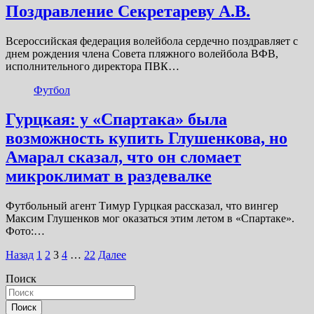
Поздравление Секретареву А.В.
Всероссийская федерация волейбола сердечно поздравляет с
днем рождения члена Совета пляжного волейбола ВФВ,
исполнительного директора ПВК…
Футбол
Гурцкая: у «Спартака» была
возможность купить Глушенкова, но
Амарал сказал, что он сломает
микроклимат в раздевалке
Футбольный агент Тимур Гурцкая рассказал, что вингер
Максим Глушенков мог оказаться этим летом в «Спартаке».
Фото:…
Пагинация
Назад
1
2
3
4
…
22
Далее
записей
Поиск
Поиск