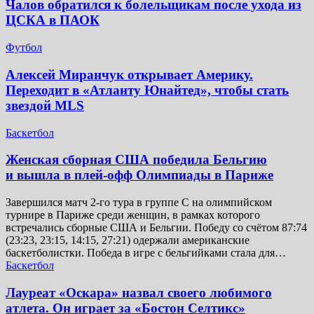
Чалов обратился к болельщикам после ухода из
ЦСКА в ПАОК
Футбол
Алексей Миранчук открывает Америку.
Переходит в «Атланту Юнайтед», чтобы стать
звездой MLS
Баскетбол
Женская сборная США победила Бельгию
и вышла в плей-офф Олимпиады в Париже
Завершился матч 2-го тура в группе C на олимпийском
турнире в Париже среди женщин, в рамках которого
встречались сборные США и Бельгии. Победу со счётом 87:74
(23:23, 23:15, 14:15, 27:21) одержали американские
баскетболистки. Победа в игре с бельгийками стала для…
Баскетбол
Лауреат «Оскара» назвал своего любимого
атлета. Он играет за «Бостон Селтикс»