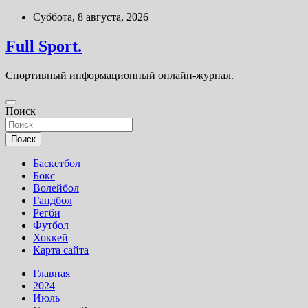
Перейти
Суббота, 8 августа, 2026
к
содержимому
Full Sport.
Спортивный информационный онлайн-журнал.
Поиск
Поиск
Баскетбол
Бокс
Волейбол
Гандбол
Регби
Футбол
Хоккей
Карта сайта
Главная
2024
Июль