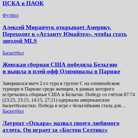
ЦСКА в ПАОК
Футбол
Алексей Миранчук открывает Америку.
Переходит в «Атланту Юнайтед», чтобы стать
звездой MLS
Баскетбол
Женская сборная США победила Бельгию
и вышла в плей-офф Олимпиады в Париже
Завершился матч 2-го тура в группе C на олимпийском
турнире в Париже среди женщин, в рамках которого
встречались сборные США и Бельгии. Победу со счётом 87:74
(23:23, 23:15, 14:15, 27:21) одержали американские
баскетболистки. Победа в игре с бельгийками стала для…
Баскетбол
Лауреат «Оскара» назвал своего любимого
атлета. Он играет за «Бостон Селтикс»