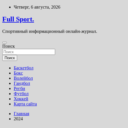
Перейти
Четверг, 6 августа, 2026
к
содержимому
Full Sport.
Спортивный информационный онлайн-журнал.
Поиск
Поиск
Баскетбол
Бокс
Волейбол
Гандбол
Регби
Футбол
Хоккей
Карта сайта
Главная
2024