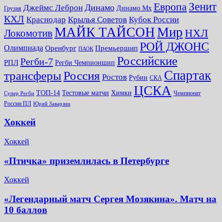
Зенит
Европа
Динамо
Джеймс Леброн
Динамо Мх
Грузия
КХЛ
Краснодар
Крылья Советов
Кубок России
МАЙК ТАЙСОН
Мир
НХЛ
Локомотив
РОЙ ДЖОНС
Олимпиада
Оренбург
Премьершип
ПАОК
Российские
Регби-7
РПЛ
Регби Чемпионшип
Спартак
трансферы
Россия
Ростов
Рубин
СКА
ЦСКА
ТОП-14
Тестовые матчи
Химки
Чемпионат
Супер Регби
России ПЛ
Юрий Заварзин
Хоккей
Хоккей
«Птичка» приземлилась в Петербурге
Хоккей
«Легендарный матч Сергея Мозякина». Матч на
10 баллов