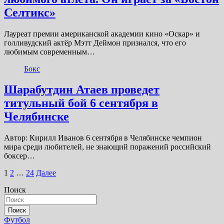
Селтикс»
Лауреат премии американской академии кино «Оскар» и
голливудский актёр Мэтт Деймон признался, что его
любимым современным…
Бокс
Шарабутдин Атаев проведет
титульный бой 6 сентября в
Челябинске
Автор: Кирилл Иванов 6 сентября в Челябинске чемпион
мира среди любителей, не знающий поражений российский
боксер…
Пагинация
1
2
…
24
Далее
записей
Поиск
Поиск
Футбол