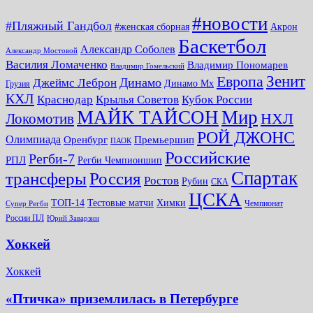
#новости
#Пляжный Гандбол
#женская сборная
Акрон
Баскетбол
Александр Соболев
Александр Мостовой
Василия Ломаченко
Владимир Пономарев
Владимир Гомельский
Зенит
Европа
Динамо
Джеймс Леброн
Динамо Мх
Грузия
КХЛ
Краснодар
Крылья Советов
Кубок России
МАЙК ТАЙСОН
Мир
НХЛ
Локомотив
РОЙ ДЖОНС
Олимпиада
Оренбург
Премьершип
ПАОК
Российские
Регби-7
РПЛ
Регби Чемпионшип
Спартак
трансферы
Россия
Ростов
Рубин
СКА
ЦСКА
ТОП-14
Тестовые матчи
Химки
Чемпионат
Супер Регби
России ПЛ
Юрий Заварзин
Хоккей
Хоккей
«Птичка» приземлилась в Петербурге