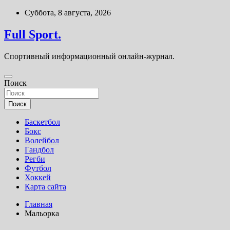
Перейти
Суббота, 8 августа, 2026
к
содержимому
Full Sport.
Спортивный информационный онлайн-журнал.
Поиск
Поиск
Баскетбол
Бокс
Волейбол
Гандбол
Регби
Футбол
Хоккей
Карта сайта
Главная
Мальорка