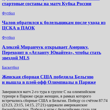
стартовые составы на матч Кубка России
Футбол
Чалов обратился к болельщикам после ухода из
ЦСКА в ПАОК
Футбол
Алексей Миранчук открывает Америку.
Переходит в «Атланту Юнайтед», чтобы стать
звездой MLS
Баскетбол
Женская сборная США победила Бельгию
и вышла в плей-офф Олимпиады в Париже
Завершился матч 2-го тура в группе C на олимпийском
турнире в Париже среди женщин, в рамках которого
встречались сборные США и Бельгии. Победу со счётом 87:74
(23:23, 23:15, 14:15, 27:21) одержали американские
баскетболистки. Победа в игре с бельгийками стала для…