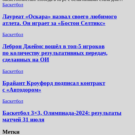
Баскетбол
Лауреат «Оскара» назвал своего любимого
атлета. Он играет за «Бостон Селтикс»
Баскетбол
Леброн Джеймс вошёл в топ-5 игроков
по количеству результативных передач,
сделанных на ОИ
Баскетбол
Брайант Кроуфорд подписал контракт
с «Автодором»
Баскетбол
Баскетбол 3×3, Олимпиада-2024: результаты
матчей 31 июля
Метки